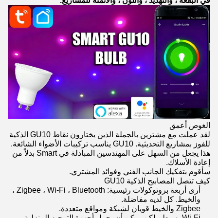
في البقعة ، والتهديد ، واللون ، والأتمتة للمشاريع.
الغوص أعمق
لقد عملت مع مشترين بالجملة الذين يختارون نقاط GU10 الذكية
للفوز بمشاريع التحديثية. GU10 يناسب تركيبات الأضواء الشائعة.
هذا يجعل من السهل على المهندسين المبادلة في Smart بدلاً من
إعادة الأسلاك.
سأقوم بتفكيك الجانب الفني وفوائد المشتري.
كيف تتصل المصابيح الذكية GU10
أرى أربعة بروتوكولات رئيسية: Zigbee ، Wi-Fi ، Bluetooth ،
والخيط. كل لديه مفاضلة.
Zigbee والخيط قويان لشبكة ومواقع متعددة.
Wi-Fi بسيط ولكن يمكن أن يحمل أجهزة التوجيه المنزلية.