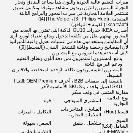
ميزات التعتيم عالية الجودة واللون. هذا يساعد الفنادق وتجار
التجزئة المتميزين الذين يريدون مشاهد موثوقة وتكامل عميق.
تستثمر العلامة التجارية في ميزات المحور والبرامج الثابتة
المتقدمة. ([Philips Hue] [3] ، [The Verge] [4])
Ikea trådfri (القيمة + التوافق)
أصدرت IKEA خيارات GU10 الذكية التي تقترن بها العديد من
المحاور. نهجهم يقلل من تكلفة الدخول ويدفع اعتماد أوسع. أرى
أن المقاولين يستخدمون هذه في عمليات تعديل واعية للميزانية
لأن المصابيح رخيصة وقابلة للتشغيل البيني. ([المحيط] [9])
كيف أستخدم هذه الدروس مع المشترين
يدفع المشترون المتميزون ثمن دقة اللون ونطاق التعتيم
ودعم البرامج الثابتة.
المشترين القيمة يريدون تكلفة الوحدة المنخفضة والاقتران
البسيط.
بالنسبة إلى صفقات B2B ، أعزف I Laff: OEM Premium
SKU لعميل واحد ، و SKUS الأساسية لآخر.
مقارنة المتبني في وقت مبكر
نوع العلامة
المشتري النموذجي
قوة
التجارية
الفنادق ، المتاجر ذات
قسط (Hue)
التكامل ، الميزات
العلامات التجارية
السوق
سلاسل ، شقق
السعر ، سهولة
الشامل (ايكيا)
OEM/White
العلامة التجارية