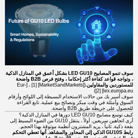
سوف تنمو المصابيح LED GU10 بشكل أعمق في المنازل الذكية
، وتواجه قواعد كفاءة أكثر إحكاما ، وفتح فرص B2B واضحة
للمستوردين والمقاولين.
([MarketSandMarkets] [1] ، [Eur-
lex.europa.eu] [2])
سوف أسير بك من حالات الاستخدام البسيطة إلى اللوائح وأرقام
السوق وأمثلة في وقت مبكر ونصائح بيع عملية. تابع القراءة
للحصول على خريطة طريق B2B واضحة.
كيف توسع مصابيح LED GU10 دورها في المنازل الذكية؟
أرى اتجاهين سريعين. أولاً ، ينتقل GU10 من الضوء البسيط إلى
بقعة ذكية. ثانياً ، يريد المشترون أنظمة موثوقة بهذا الحجم.
رابط GU10S الذكي إلى المحاور والمشاهد. أنها تعطي التحكم