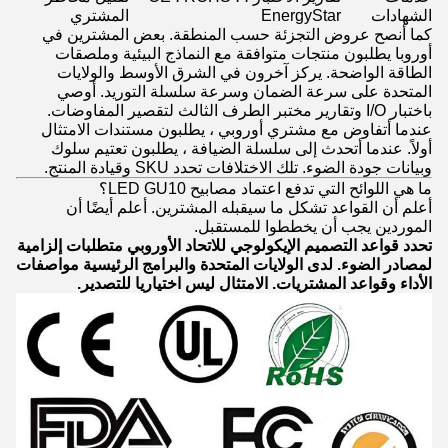
الشهادات
EnergyStar
المشتري
كما أنصح عروض التجزئة حسب المنطقة. بعض المشترين في
أوروبا يطلبون منتجات متوافقة مع النماذج البيئية وملصقات
الطاقة الواضحة. يركز آخرون في الشرق الأوسط والولايات
المتحدة على سرعة الضمان وسرعة سلسلة التوريد. أوصي
باختبار I/O وتقارير مختبر الطرف الثالث لتقصير المفاوضات.
عندما أتفاوض مع مشتري أوروبي ، يطلبون مستندات الامتثال
أولاً. عندما أتحدث إلى سلسلة الضيافة ، يطلبون تعتيم سلوك
وبيانات جودة الضوء. تلك الاختلافات تحدد SKU وقيادة المنتج.
ما هي اللوائح التي تدفع اعتماد مصابيح LED GU10؟
أعلم أن القواعد تشكل ما سيقبله المشترين. أعلم أيضًا أن
الموردين يجب أن يخططوا للمستقبل.
تحدد قواعد التصميم الإيكولوجي للاتحاد الأوروبي متطلبات إلزامية
لمصادر الضوء. لدى الولايات المتحدة والبرامج الرئيسية مواصفات
الأداء وقواعد المشتريات. الامتثال ليس اختياريا للتصدير.