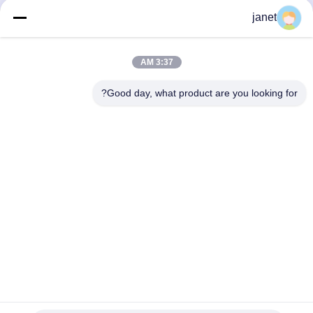
يطلبون شهادات ، قابلية التشغيل البيني ، العروض المرحلية.
janet
مؤلف
Chanfone Sun - Teco (الشركة المصنعة للأضواء LED
Dimmmable)
3:37 AM
Good day, what product are you looking for?
Huizhou henhui electronics technology Co.,
Ltd.
sales@tecolux.com
0086-13631936533
مدينة هويجو، مقاطعة قوانغدونغ، الصين
الصين جودة جيدة مصابيح قاد GU10 المورد. حقوق الطبع والنشر ©