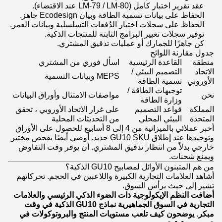
عقد تقرير اختبار كامل (LM-79 / LM-80 عند الاقتضاء).
الحفاظ على بيانات تسمية الطاقة وبيان Ecodesign جاهز.
الحفاظ على سجلات اختبار الدُفعات التسلسلية وبيانات العمر.
توفير سجلات تغيير البرامج الثابتة للمنتجات الذكية.
كن جاهزًا للجمارك أو عمليات تدقيق المشتري.
جدول مقارنة اللوائح
منطقة
القاعدة الرئيسية
اسأل فوري من المشتري
الاتحاد
التصميم البيئي /
MEPS وبيانات التسمية
الأوروبي
تسمية الطاقة
توجيهات الطاقة /
نحن
مواصفات الامتثال وأوراق البيانات
وزارة الطاقة
المملكة
قواعد التصميم
على غرار الاتحاد الأوروبي ، تحقق
المتحدة
البيئي المحلي
من التحديثات المحلية
أخبر عملائي بالميزانية من 4 إلى 8 أسابيع للحصول على الأوراق
وتوحيدها عند إطلاق GU10 SKU جديد. أوصي أيضًا بفحص مختبر
خارجي بدلاً من انتظار تدقيق المشتري. أن يوفر وقت التفاوض
ويمنع شحنات.
من هم المتبنون الأوائل لمصابيح GU10 الذكية؟
أشاهد العلامات التجارية الكبيرة واللاعبين في الحجم. تحركاتهم
تشير إلى حيث يرأس السوق.
أضافت النظم الإيكولوجية ذات الضوء الذكي الرئيسي والعلامات
التجارية في السوق الجماهيرية نماذج GU10 الذكية في وقت
مبكر. يوضحون كيف تلعب مستويات المنتج والبروتوكولات في