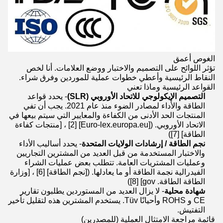
الغوص أعمق
تؤثر اللوائح على التصميم والاختبار ووضع العلامات. أنا لخص
النقاط الرئيسية وأعطي خطوات عملية للموردين وفرق شراء.
القواعد الرئيسية وماذا تعني
التصميم الإيكولوجي للاتحاد الأوروبي (SLR)
- يحدد قواعد
الطاقة والأداء لمصادر الضوء منذ عام 2021. يجب أن تفي
المنتجات الحد الأدنى من الكفاءة والمعايير التي سيتم بيعها في
الاتحاد الأوروبي. ([Euro-lex.europa.eu] [2] ، [منتجات كفاءة
الطاقة] [7])
نجم الطاقة / إرشادات الولايات المتحدة
- يحدد أساليب الأداء
والاختبار المستخدمة من قبل العديد من المشترين التجاريين
وعمليات المشتريات العامة. تتطلب بعض عمليات الشراء
الفيدرالية نجمة الطاقة أو ما يعادلها. ([نجم الطاقة] [6] ، [وزارة
الطاقة الطاقة. gov] [8])
شهادة محلية
- لا يزال العديد من المستوردين يطلبون تقارير
CE و ROHS وأحيانًا Tüv. يستخدم المشترين هذه لتقليل تأخير
التفتيش.
قائمة مراجعة الامتثال العملية (للمصدرين)