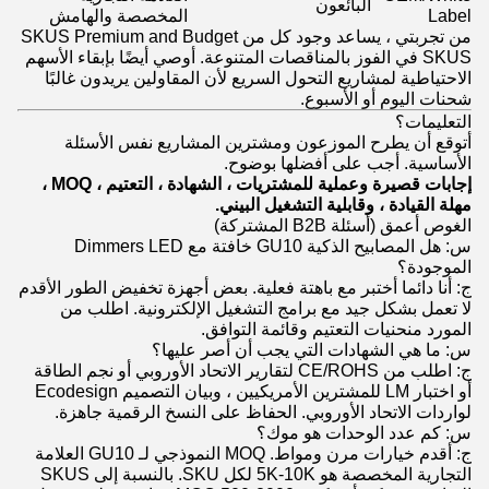
البائعون
Label
المخصصة والهامش
من تجربتي ، يساعد وجود كل من SKUS Premium and Budget
SKUS في الفوز بالمناقصات المتنوعة. أوصي أيضًا بإبقاء الأسهم
الاحتياطية لمشاريع التحول السريع لأن المقاولين يريدون غالبًا
شحنات اليوم أو الأسبوع.
التعليمات؟
أتوقع أن يطرح الموزعون ومشترين المشاريع نفس الأسئلة
الأساسية. أجب على أفضلها بوضوح.
إجابات قصيرة وعملية للمشتريات ، الشهادة ، التعتيم ، MOQ ،
مهلة القيادة ، وقابلية التشغيل البيني.
الغوص أعمق (أسئلة B2B المشتركة)
س: هل المصابيح الذكية GU10 خافتة مع Dimmers LED
الموجودة؟
ج: أنا دائما أختبر مع باهتة فعلية. بعض أجهزة تخفيض الطور الأقدم
لا تعمل بشكل جيد مع برامج التشغيل الإلكترونية. اطلب من
المورد منحنيات التعتيم وقائمة التوافق.
س: ما هي الشهادات التي يجب أن أصر عليها؟
ج: اطلب من CE/ROHS لتقارير الاتحاد الأوروبي أو نجم الطاقة
أو اختبار LM للمشترين الأمريكيين ، وبيان التصميم Ecodesign
لواردات الاتحاد الأوروبي. الحفاظ على النسخ الرقمية جاهزة.
س: كم عدد الوحدات هو موك؟
ج: أقدم خيارات مرن ومواط. MOQ النموذجي لـ GU10 العلامة
التجارية المخصصة هو 5K-10K لكل SKU. بالنسبة إلى SKUS