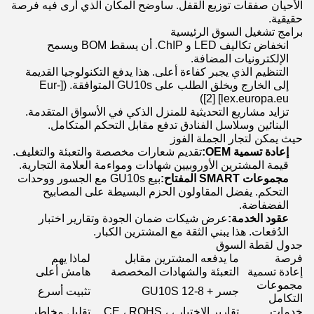
الأحيان صفقات توزيع القفل. سأوضح المكان الذي أرى فيه فرصة
حقيقية.
برامج تشغيل السوق الرئيسية
انخفاض تكاليف LED و ChIP. أن يسقط BOM ويسمح
الإلكترونيات المضافة.
التنظيم الذي يجبر كفاءة أعلى. هذا يدفع التكنولوجيا القديمة
إلى الخارج ويخلق الطلب على GU10s المتوافقة. ([Eur-
lex.europa.eu] [2])
تزايد مشاريع التحديثية للمنزل الذكي في الأسواق المتقدمة.
البنائين وسلاسل الفنادق تدفع مقابل التحكم المتكامل.
حيث يمكن لتجار الجملة الفوز
إعادة تسمية OEM:
تقديم شعارات مخصصة والتعبئة والتغليف.
قيمة المشترين الأوروبيين شهادات ومواءمة العلامة التجارية.
مجموعات SMART المفتاح:
بيع GU10s مع الجسور ووحدات
التحكم. يفضل المقاولون الحزم البسيطة على المصابيح
الفضفاضة.
عقود الخدمة:
عرض شيكات ضمان الجودة وتقارير اختبار
الدُفعات. هذا يبني الثقة مع المشترين الكبار.
جدول لقطة السوق
فرصة
ما يدفعه المشترين مقابل
لماذا يهم
إعادة تسمية
التعبئة والشهادات المخصصة
هامش أعلى
مجموعات
جسر + 8-12 GU10S
تثبيت أسرع
التكامل
خدمات
تقارير الاختبار ، CE ، ROHS ،
تقليل مخاطر