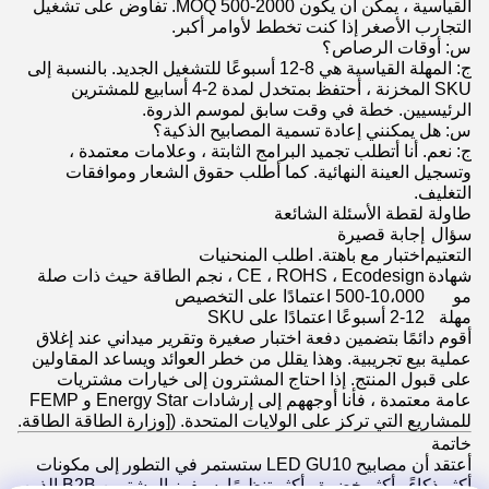
القياسية ، يمكن أن يكون MOQ 500-2000. تفاوض على تشغيل
التجارب الأصغر إذا كنت تخطط لأوامر أكبر.
س: أوقات الرصاص؟
ج: المهلة القياسية هي 8-12 أسبوعًا للتشغيل الجديد. بالنسبة إلى
SKU المخزنة ، أحتفظ بمتخدل لمدة 2-4 أسابيع للمشترين
الرئيسيين. خطة في وقت سابق لموسم الذروة.
س: هل يمكنني إعادة تسمية المصابيح الذكية؟
ج: نعم. أنا أتطلب تجميد البرامج الثابتة ، وعلامات معتمدة ،
وتسجيل العينة النهائية. كما أطلب حقوق الشعار وموافقات
التغليف.
طاولة لقطة الأسئلة الشائعة
سؤال
إجابة قصيرة
التعتيم
اختبار مع باهتة. اطلب المنحنيات
شهادة
CE ، ROHS ، Ecodesign ، نجم الطاقة حيث ذات صلة
مو
500-10،000 اعتمادًا على التخصيص
مهلة
2-12 أسبوعًا اعتمادًا على SKU
أقوم دائمًا بتضمين دفعة اختبار صغيرة وتقرير ميداني عند إغلاق
عملية بيع تجريبية. وهذا يقلل من خطر العوائد ويساعد المقاولين
على قبول المنتج. إذا احتاج المشترون إلى خيارات مشتريات
عامة معتمدة ، فأنا أوجههم إلى إرشادات Energy Star و FEMP
للمشاريع التي تركز على الولايات المتحدة. ([وزارة الطاقة الطاقة.
خاتمة
أعتقد أن مصابيح LED GU10 ستستمر في التطور إلى مكونات
أكثر ذكاءً وأكثر خضرة وأكثر تنظيمًا. سيفوز المشترين B2B الذين