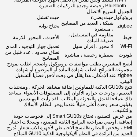
Bluetooth رخيصة وجيدة للتركيبات الصغيرة.
الجدول السريع الاتصال
بروتوكول
حيث يضيء
حيث تفشل
شبكة ، العديد من المصابيح
zigbee
يحتاج بوابة
، مستقرة
مقاومة في المستقبل ،
خيط
الأحدث ، المحور اللازمة
صديقة للمادة
Wi-Fi
لا محور ، إقران سهل
تحميل جهاز التوجيه ، المدى
نطاق محدود ، عدد قليل من
بلوتوث
سيطرة رخيصة ، مباشرة
المصابيح
أنصح المشترين بطلب مواصفات بروتوكول واضحة. اطلب نموذج
مجموعة الشرائح. اطلب شهادة المادة أو الموضوع أو شهادة
zigbee عند الإمكان. هذا يقلل في وقت لاحق قضايا التشغيل
البيني.
تتيح GU10s الذكية للمقاولين إضافة مشاهد الحركة ، ومنحنيات
التعتيم ، ودرجات حرارة الألوان إلى المصفوفات الأضواء. يساعد
ذلك عملاء الفندق والتجزئة والمكاتب. لقد رأيت المهندسين
يقبلون سعر وحدة أعلى قليلاً عندما يوفر النظام الأسلاك
والتكليف.
من عرض التصنيع ، تحتاج Smart GU10s إلى فحوصات جودة
إضافية. أوصي بمراجعة البرامج الثابتة للمصنع ، وسجلات اختبار
EMI ، وفحص البطارية/النسخ الاحتياطي لأجهزة الاستشعار. تُدرج
العديد من الرائدة في النظم الإيكولوجية الذكية GU10 النماذج