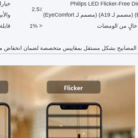
Philips LED Flicker-Free 
خيارا
2.5٪
Eye)
والأب
 خالٍ من الومضات
< 1%
قابلة 
 المصابيح بشكل مستقل بمقاييس متخصصة لضمان انخفاض مس