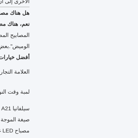
الأخرى إلى أن
هل هناك مصابيح LED خالية من 
نعم، هناك مصابيح LED خالية من التوهج، والتكنولوجيا تتحس
المصابيح المص
الوميض".بعض الخيارا
أفضل خيارات مصابيح LED 
العلامة التجار
لمبة وقت النو
سيلفانيا TruWave Natural Series A21
صيغة الموجة سوبر حار
مصباح LED غير متوهج