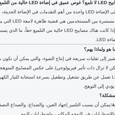
خالية من التلمع
كان الانتقال إلى الإضاءة LED واحدة من أهم التقدمات في الإض
البيئية.شكوى م
يستكشف ما إذا كانت هناك مصابيح LED خالية من التلم
 LED.
ا هو ولماذا يهم؟
شير إلى تقلبات سريعة في إنتاج الضوء، والتي يمكن أن تكون مر
كن لا تزال ذات تأثير فيزيولوجي).على عكس المصابيح المتوهجة 
شعاعها، LEDs تعمل عن طريق تشغيل وتطفيل بسرعة استجابة للتيار 
يؤدي إلى التوهج.
 مشكلة؟
ة:
يمكن أن يسبب التلمير إجهاد العين، والصداع، والصداع الن
والاضطرابات في التوجه المكاني، واضطرابات النوم.