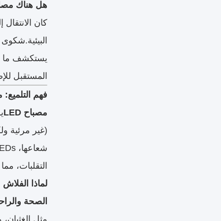
هل هناك مصابيح LED لا تلمع؟ غوص عميق في إضاءة LED 
المستقبل للإضاءة
فهم التلميع: م
مصباح LED
ي
(غير مرئية ول
التقلبات، مما 
لماذا الفلاش
الصحة والراح
مثل الغثيان، 