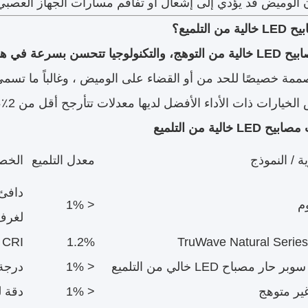
 الوميض قد يؤدي إلى إشعال أو تفاقم مسارات الجهاز العصبي ال
التلميع؟
ن بسرعة في هذا المجال.
ممة خصيصًا للحد من أو القضاء على الوميض ، وغالباً ما تسمي
ت ذات الأداء الأفضل لديها معدلات تتأرجح أقل من 2٪، وهو أقل من معظم المصابيح الساطعة.
خالية من التلميع
ية / النموذج
معدل التلميع
الخص
دافئ 
م
< 1%
لغرف 
1.2%
CRI عالية، خالية من التوهج على أي ضبابية
 مصباح LED خالي من التلميع
< 1%
درجة 
< 1%
دقة ل