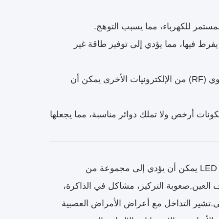
مستمر للكهرباء، مما يسبب التوهج.
 واحدة يمكن أن يفرط فيها، مما يؤدي إلى توفير طاقة غير
التداخل الكهرومغناطيسي (EMI) أو التداخل الترددي الراديوي (RF) من الإلكترونيات الأخرى يمكن أن
كونات أرخص ولا تملك دوائر مناسبة، مما يجعلها
التلمير ليس مجرد إزعاج بصري. تشير الأبحاث والاستطلاعات إلى أن التلمير LED يمكن أن يؤدي إلى مجموعة من
 العين,صعوبة التركيز، مشاكل في الذاكرة،
ي.تشير التداخل مع أعراض الأمراض العصبية