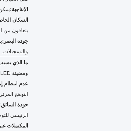
الإنتاجية:
يمكن 
السكان الخاص
يتعافون من ا
جودة البصر:
ي
والتسجيلات.
ما الذي يسبب
ومضيئة LED هي مشكلة متعددة العوامل ، غالبا ما تكون نتيجة لمزيج من التصميم والتركيب والعوامل البيئية:
عدم انتظام إم
التوهج المرئي
جودة السائق:
الرئيسي للتوه
المكتملات غير