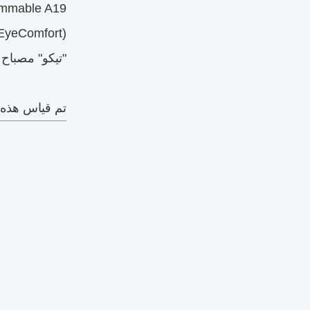
Dimmable A19
(EyeComfort) (مصمم لـ A19) (مصمم لـ Comfort
"تيكو" مصباح
تم قياس هذه