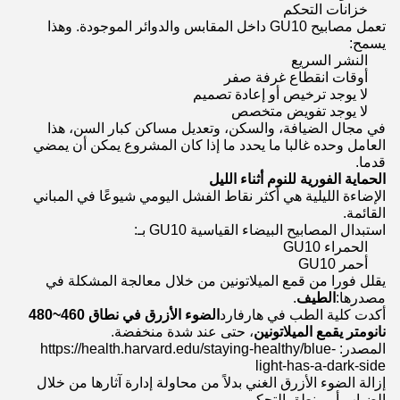
خزانات التحكم
تعمل مصابيح GU10 داخل المقابس والدوائر الموجودة. وهذا
يسمح:
النشر السريع
أوقات انقطاع غرفة صفر
لا يوجد ترخيص أو إعادة تصميم
لا يوجد تفويض متخصص
في مجال الضيافة، والسكن، وتعديل مساكن كبار السن، هذا
العامل وحده غالبا ما يحدد ما إذا كان المشروع يمكن أن يمضي
قدما.
الحماية الفورية للنوم أثناء الليل
الإضاءة الليلية هي أكثر نقاط الفشل اليومي شيوعًا في المباني
القائمة.
استبدال المصابيح البيضاء القياسية GU10 بـ:
الحمراء GU10
أحمر GU10
يقلل فورا من قمع الميلاتونين من خلال معالجة المشكلة في
مصدرها:
الطيف
.
أكدت كلية الطب في هارفارد
الضوء الأزرق في نطاق 460~480
نانومتر يقمع الميلاتونين
، حتى عند شدة منخفضة.
المصدر: https://health.harvard.edu/staying-healthy/blue-
light-has-a-dark-side
إزالة الضوء الأزرق الغني بدلاً من محاولة إدارة آثارها من خلال
الضباب أو منطق التحكم.