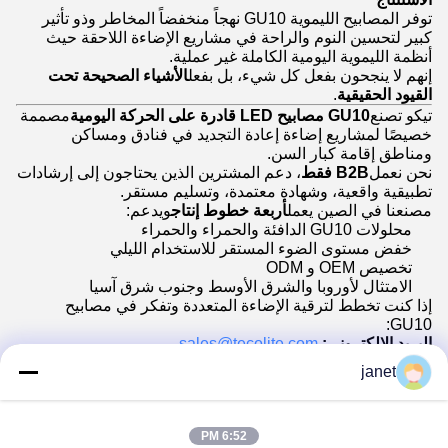
توفر المصابيح الليموية GU10 نهجاً منخفضاً المخاطر وذو تأثير
كبير لتحسين النوم والراحة في مشاريع الإضاءة اللاحقة حيث
أنظمة الليموية اليومية الكاملة غير عملية.
إنهم لا ينجحون بفعل كل شيء، بل بفعل
الأشياء الصحيحة تحت
القيود الحقيقية
.
تيكو تصنع
GU10 مصابيح LED قادرة على الحركة اليومية
مصممة
خصيصًا لمشاريع إضاءة إعادة التجديد في فنادق ومساكن
ومناطق إقامة كبار السن.
نحن نعمل
B2B فقط
، دعم المشترين الذين يحتاجون إلى إرشادات
تطبيقية واقعية، وشهادة معتمدة، وتسليم مستقر.
مصنعنا في الصين يعمل
أربعة خطوط إنتاج
ويدعم:
محلولات GU10 الدافئة والحمراء والحمراء
خفض مستوى الضوء المستقر للاستخدام الليلي
تخصيص OEM و ODM
الامتثال لأوروبا والشرق الأوسط وجنوب شرق آسيا
إذا كنت تخطط لترقية الإضاءة المتعددة وتفكر في مصابيح
GU10:
البريد الإلكتروني:
sales@tecolite.com
الموقع:
www.tecolite.com
janet
أخبرنا عن نوع المبنى والقيود
سوف نساعدك على تحديد ما إذا كان GU10 هو الخيار الصحيح
للتجديد أو لا.
6:52 PM