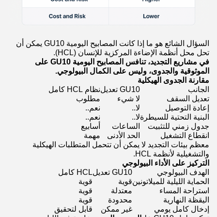
السؤال الشائع هو ما إذا كانت المصابيح اليومية GU10 يمكن أن
تحل محل أنظمة الإضاءة المركزية للإنسان (HCL).
في مشاريع التجديد، تنافس المصابيح اليومية GU10 على
الموثوقية والجدوى، وليس على الكمال البيولوجي.
مقارنة الجدوى الهيكلية
الجانب
GU10 تعديل
نظام HCL كامل
تعديل السقف
لا شيء
مطلوب
إعادة التوصيل
لا..
نعم..
البنية التحتية للسيطرة
لا..
نعم..
جدول زمني للتثبيت
الساعات
أسابيع
انقطاع التشغيل
الحد الأدنى
مهمة
معظم بيئات التجديد لا يمكن أن تتحمل المتطلبات الهيكلية
والتشغيلية لأنظمة HCL.
التركيز على الأداء البيولوجي
الهدف البيولوجي
GU10 تعديل
HCL كامل
الحماية الليلية للميلاتونين
قوية
قوية
استراحة المساء
معتدلة
قوية
اليقظة النهارية
محدودة
قوية
إدخال كامل يومي
غير ممكن
قابل لتحقيق