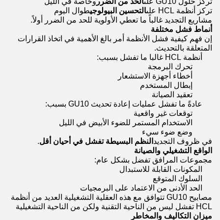
تركز حلول GU10 على
الحد من الضرر
وخاصة في الليل
تركز أنظمة HCL على
التحسين البيولوجي
طوال اليوم
مشاريع التجديد غالباً ما تعطي الأولوية للحد من الضرر أولاً.
أنماط فشل مختلفة
إن فهم كيفية فشل الأنظمة أمر بالغ الأهمية في اتخاذ القرارات
المتعلقة بالتحديث.
أنظمة HCL غالبا ما تفشل بسبب:
تحرك البرمجة
أخطاء أجهزة الاستشعار
إبطال المستخدم
تعقيد الصيانة
عادةً ما تفشل عمليات إعادة تحديث GU10 بسبب:
توقعات غير واقعية
الاستخدام المستمر للضوء الأبيض في الليل
وضع ضوء سيء
في ظروف التجديد
النظم البسيطة تفشل في أحيان أقل
.
الواقع التشغيلي والصيانة
مجموعات المرافق تفضل بشكل عام:
المكونات القابلة للاستبدال
السلوك المتوقع
الحد الأدنى من الاعتماد على البرمجيات
مصابيح GU10 تتوافق مع هذه العقلية التشغيلية العديد من أنظمة
HCL تفشل ليس من الناحية التقنية ولكن من الناحية التشغيلية
ميزان التكاليف والمخاطر