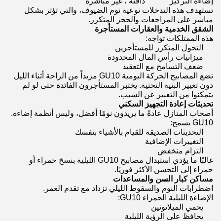
إضاءة التركيز
دافئة ، غير مباشرة
تستهدف هذه التدخلات نوعية نوم الضيوف، والتي تؤثر بشكل
مباشر على المراجعات والحجز المتكرر.
الشقق الخدمية والعقارات المستأجرة
هذه الممتلكات تواجه:
التحول المتكرر للمستأجرين
ميزانيات رأس المال المحدودة
ضعف التسامح مع التعقيد
تضع المصابيح الحركة اليومية GU10 مزيداً من الراحة أثناء الليل
دون تغيير البنية التحتية. يختبر المستأجرون الفائدة حتى لو لم
يتمكنوا من التعبير عن السبب.
تحديثات إعادة التجهيز السكني
أصحاب المنازل عادةً ما يريدون نومًا أفضل، وليس أنظمة إضاءة.
GU10 يسمح:
التحديثات الصديقة للقيام بالأشياء بنفسك
التغييرات الإضافية
التزام منخفض
غالبًا ما يؤدي استبدال مصابيح GU10 الليلية بنسخ حمراء أو
حمراء إلى التحسن الأكثر فوريًا.
مساكن كبار السن والمساعدات
اضطرابات النوم والسقوط الليلي تزداد مع تقدم العمر.
الإضاءة الليلية الحمراء GU10:
يحمي الميلاتونين
يحافظ على الرؤية الليلية