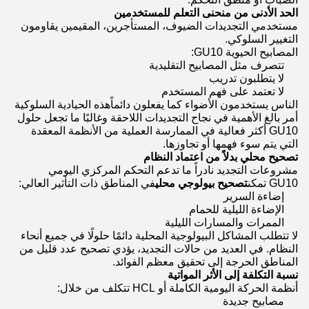
الحد الأدنى من منحنى التعلم للمستخدمين
مستخدمي التجديدات الضيوف، المستأجرين، المقيمين يقاومون
التغيير السلوكي.
المصابيح الحيوية GU10:
تتصرف مثل المصابيح التقليدية
لا يتطلبون تدريب
لا تعتمد على فهم المستخدم
الناس يستخدمون الأضواء كما يفعلون دائماًهذه الحيادية السلوكية
أمر بالغ الأهمية في نجاح التجديدات اللاحقة وغالبًا ما تجعل حلول
GU10 أكثر فعالية في الممارسة العملية من الأنظمة المعقدة
التي يتم سوء فهمها أو تجاوزها.
تصحيح محلي بدلاً من اعتماد النظام
مشروعات التجديد نادراً ما تدعم التحكم المركزي اليومي
GU10 تمكن
تصحيح بيولوجي محلي
في المناطق ذات التأثير العالي:
إضاءة السرير
الإضاءة الليلية للحمام
الممرات والمسارات الليلية
لا تتطلب المشاكل البيولوجية المحلية دائمًا حلولًا في جميع أنحاء
النظام. في العديد من حالات التجديد، يؤدي تصحيح عدد قليل من
المناطق الحرجة إلى تحقيق معظم الفوائد.
نسبة التكلفة إلى الأثر المواتية
أنظمة الحركة اليومية الكاملة أو HCL تتكلف من خلال:
مصابيح جديدة