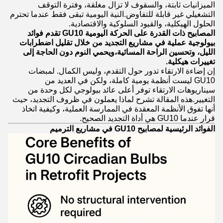
الميزانيات ثابتة، والسقوف لا تزال مغلقة، وفترة التوقف
التشغيلي غير قابلة للتفاوض.النية اليومية تبقى فقط عندما تحترم
الحلول الهيكلية، والقيود السلوكية والاقتصادية.
المصابيح ذات القدرة على الحركة اليومية GU10 تقدم فوائد
بيولوجية عملية في مشاريع التجديد من خلال تقليل اضطرابات
الليل، وتحسين الراحة المسائية،ويحمي النوم دون الحاجة إلى
تغييرات هيكلية.
إن إضاءة الارتقاء تدور حول التقدم، وليس الكمال. لمبضات
GU10 ليست أنظمة يومية كاملة، ولكن في العديد من
سيناريوهات الارتقاء توفر أعلى عائد بيولوجي لكل وحدة من
التغيير.هذه المقالة تشرح لماذا يعملون في ظروف التجديد، حيث
أنها تفوق الأنظمة المعقدة في الممارسة العملية، وكيفية اتخاذ
قرار عندما GU10 هي أداة التجديد الصحيح.
الفوائد الرئيسية لمصابيح GU10 في مشاريع الترميم