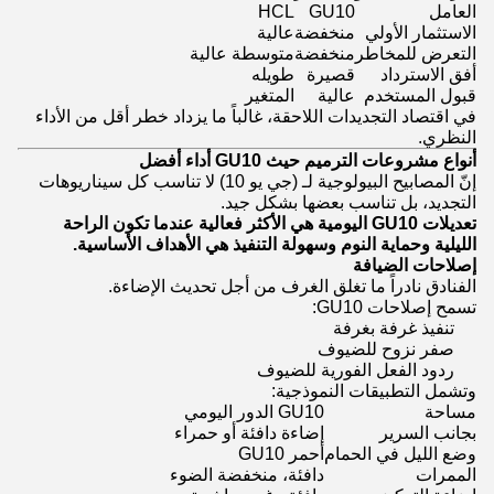
العامل
GU10
HCL
الاستثمار الأولي
منخفضة
عالية
التعرض للمخاطر
منخفضة
متوسطة عالية
أفق الاسترداد
قصيرة
طويله
قبول المستخدم
عالية
المتغير
في اقتصاد التجديدات اللاحقة، غالباً ما يزداد خطر أقل من الأداء
النظري.
أنواع مشروعات الترميم حيث GU10 أداء أفضل
إنّ المصابيح البيولوجية لـ (جي يو 10) لا تناسب كل سيناريوهات
التجديد، بل تناسب بعضها بشكل جيد.
تعديلات GU10 اليومية هي الأكثر فعالية عندما تكون الراحة
الليلية وحماية النوم وسهولة التنفيذ هي الأهداف الأساسية.
إصلاحات الضيافة
الفنادق نادراً ما تغلق الغرف من أجل تحديث الإضاءة.
تسمح إصلاحات GU10:
تنفيذ غرفة بغرفة
صفر نزوح للضيوف
ردود الفعل الفورية للضيوف
وتشمل التطبيقات النموذجية:
مساحة
GU10 الدور اليومي
بجانب السرير
إضاءة دافئة أو حمراء
وضع الليل في الحمام
أحمر GU10
الممرات
دافئة، منخفضة الضوء