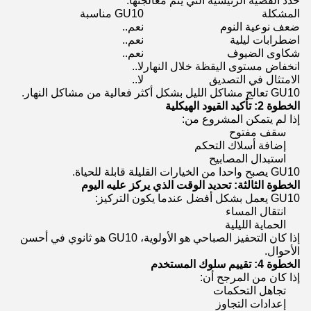
حدد القضية الرئيسية التي يتم معالجتها.
المشكلة
GU10 مناسبة
ضعف نوعية النوم
نعم..
اضطرابات ليلية
نعم..
شكاوى الضيوف
نعم..
انخفاض مستوى اليقظة خلال النهار
لا..
الامتثال في التصديق
لا..
GU10 تعالج مشاكل الليل بشكل أكثر فعالية من مشاكل النهار.
الخطوة 2: تأكيد القيود الهيكلية
إذا لم يتمكن المشروع من:
سقف مفتوح
إضافة أسلاك التحكم
استبدال المصابيح
GU10 يصبح واحدا من الخيارات القليلة قابلة للحياة.
الخطوة الثالثة: تحديد الوقت الذي يركز عليه اليوم
GU10 يعمل بشكل أفضل عندما يكون التركيز:
انتقال المساء
الحماية الليلية
إذا كان التحفيز الصباحي هو الأولوية، GU10 هو ثانوي في أحسن
الأحوال.
الخطوة 4: تقييم سلوك المستخدم
إذا كان من المرجح أن:
تجاهل التحكمات
إعدادات التجاوز