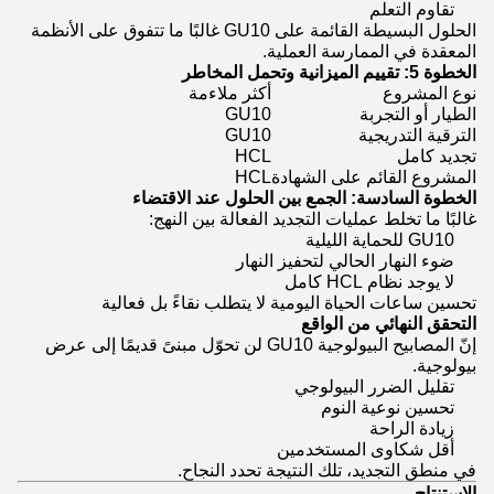
تقاوم التعلم
الحلول البسيطة القائمة على GU10 غالبًا ما تتفوق على الأنظمة
المعقدة في الممارسة العملية.
الخطوة 5: تقييم الميزانية وتحمل المخاطر
نوع المشروع
أكثر ملاءمة
الطيار أو التجربة
GU10
الترقية التدريجية
GU10
تجديد كامل
HCL
المشروع القائم على الشهادة
HCL
الخطوة السادسة: الجمع بين الحلول عند الاقتضاء
غالبًا ما تخلط عمليات التجديد الفعالة بين النهج:
GU10 للحماية الليلية
ضوء النهار الحالي لتحفيز النهار
لا يوجد نظام HCL كامل
تحسين ساعات الحياة اليومية لا يتطلب نقاءً بل فعالية
التحقق النهائي من الواقع
إنّ المصابيح البيولوجية GU10 لن تحوّل مبنىً قديمًا إلى عرض
بيولوجية.
تقليل الضرر البيولوجي
تحسين نوعية النوم
زيادة الراحة
أقل شكاوى المستخدمين
في منطق التجديد، تلك النتيجة تحدد النجاح.
الاستنتاج