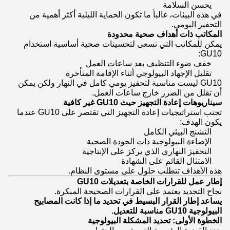
يحسن السلامة
في هذه البيئات، غالباً ما تكون الحماية الليلية أكثر أهمية من
التحفيز اليومي.
المكاتب ذات أهداف صحية محدودة
يمكن للمكاتب التي تسعى لتحسينات صحية أساسية استخدام
GU10:
خفف ضوء التنظيف بعد ساعات العمل
تقليل الإجهاد البيولوجي أثناء الإقامة المتأخرة
GU10 ليست مناسبة لتحفيز يومي كامل في النهار ولكن يمكن
أن تقلل من الضرر خارج ساعات العمل.
سيناريوهات إعادة التجهيز حيث GU10 غير كافية
تجنب استراتيجيات إعادة التجهيز التي تقتصر على GU10 عندما
يكون الهدف:
التشنج البيئي الكامل
الإضاءة البيولوجية ذات الجودة الصحية
التحفيز النهاري الذي يركز على الإنتاجية
الامتثال القائم على الشهادة
هذه الأهداف تتطلب حلول على مستوى النظام.
إطار عمل للقرارات الخاصة بتعديلات GU10
نجاح التجديد يعتمد على القرارات الصحيحة المبكرة.
يساعد إطار القرار البسيط في تحديد ما إذا كانت المصابيح
البيولوجية GU10 مناسبة للتعديل.
الخطوة الأولى: تحديد المشكلة البيولوجية