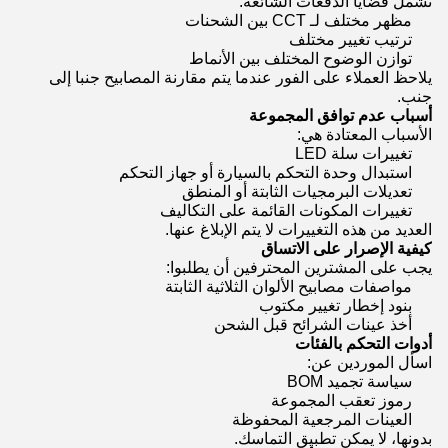
تشمل قضايا الدفعات الشائعة:
مظهر مختلف لـ CCT بين الشحنات
ترتيب تغيير مختلف
توازن الوضوح المختلف بين الأنماط
يلاحظ العملاء على الفور عندما يتم مقارنة المصابيح جنبا إلى
جنب.
أسباب عدم توافق المجموعة
الأسباب المعتادة هي:
تغييرات سلة LED
استبدال وحدة التحكم بالسيارة أو جهاز التحكم
تعديلات البرمجيات الثابتة أو المنطق
تغييرات المكونات القائمة على التكاليف
العديد من هذه التغييرات لا يتم الإبلاغ عنها.
كيفية الإصرار على الاتساق
يجب على المشترين المحترفين أن يطلبوا:
مواصفات مصابيح الألوان الثلاثية الثابتة
بنود إخطار تغيير مكتوب
أخذ عينات الشرائح قبل الشحن
أدوات التحكم بالفئات
اسأل الموردين عن:
سياسة تجميد BOM
رموز تعقب المجموعة
العينات المرجعية المحفوظة
بدونها، لا يمكن تطبيق التماسك.