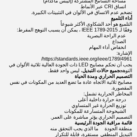
مساحة التسامح المشتركة (إليبس ماكدام)
اتساق CRI عبر الأنماط
تضخم عدم الاتساق في الألوان في التثبيتات الكبيرة.
أداء التلميع
التلميع هو أحد الشكاوى الأكثر شيوعاً
وفقًا لـ IEEE 1789-2015 ، يمكن أن يسبب التوهج المفرط:
عدم الراحة البصرية
الصداع
انخفاض أداء المهام
الإشارة:
https://standards.ieee.org/ieee/1789/4961/
يجب أن تحكم مصابيح LED ذات الجودة العالية ثلاثية الألوان في
التوهج
جميع حالات التبديل
، ليس واحد فقط.
التصميم الحراري ومدة الحياة
مصابيح ثلاثية الاتجاه عادة ما تضع العديد من المكونات في نفس
المقصورة.
المخاطر الحرارية تشمل:
درجة حرارة داخلية أعلى
توزيع الحرارة غير المتساوي
الشيخوخة المتسارعة للمكونات
التصميم الحراري يؤثر مباشرة على العمر.
قائمة مراقبة الجودة الرئيسية
منطقة الجودة
ما الذي يجب التحقق منه
التبديل المنطقي
مستقرة، قابلة للتكرار