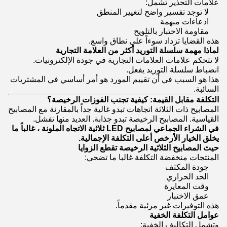
علامات التحذير تشمل:
لا توجد تفسير واضح لتغيير المنطق
ادعاءات مبهمة
مقاومة الاختبار بالتلويح
هذه القضايا تزداد سوءاً على نطاق واسع.
لماذا مهمة سلسلة التوريد أكثر من العلامة التجارية
لا تتحكم علامات العلامات التجارية في جودة الإلكترونيات.
انضباط سلسلة التوريد يفعل.
هذا هو السبب في أن تقييم المورد هو أمر أساسي في المشتريات
السائبة.
التكلفة مقابل القيمة: كيفية تجنب الفوزات الرخيصة؟
المصابيح ذات الثلاثة اتجاهات تبدو غالية جداً بالمقارنة مع المصابيح
القياسية. المصابيح الرخيصة تبدو جذابة. العديد منها تفشل.
في الشراء الجماعي لمصابيح LED ثلاثية الاتجاه الملونة ، غالباً ما
يخلق الخيار الأرخص أعلى التكلفة الإجمالية.
حيث المصابيح الثلاثية الرخيصة تقطع الزوايا
المنتجات منخفضة التكلفة غالبا ما تضحي:
جودة المكثف
الحد الحراري
وقت المعايرة
عمق الاختبار
هذه التوفيرات غير مرئية مقدماً.
عوامل التكلفة الخفية
وتشمل التكاليف الخفية: