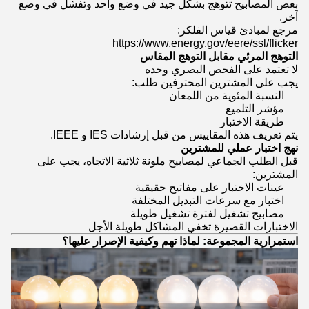
بعض المصابيح تتوهج بشكل جيد في وضع واحد وتفشل في وضع
آخر.
مرجع لمبادئ قياس الفلكر:
https://www.energy.gov/eere/ssl/flicker
التوهج المرئي مقابل التوهج المقاس
لا تعتمد على الفحص البصري وحده
يجب على المشترين المحترفين طلب:
النسبة المئوية من اللمعان
مؤشر التلميع
طريقة الاختبار
يتم تعريف هذه المقاييس من قبل إرشادات IES و IEEE.
نهج اختبار عملي للمشترين
قبل الطلب الجماعي لمصابيح ملونة ثلاثية الاتجاه، يجب على
المشترين:
عينات الاختبار على مفاتيح حقيقية
اختبار مع سرعات التبديل المختلفة
مصابيح تشغيل لفترة تشغيل طويلة
الاختبارات القصيرة تخفي المشاكل طويلة الأجل
استمرارية المجموعة: لماذا تهم وكيفية الإصرار عليها؟