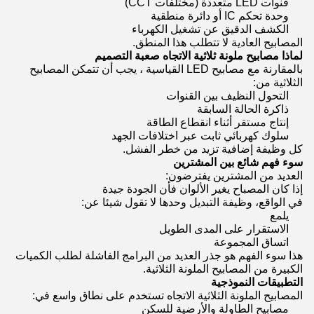
قنوات LED متعددة (مختلفات CCT)
وحدة تحكم IC أو دائرة منطقية
الكشف الدقيق عن تشغيل الكهرباء
المصابيح العادية لا تتطلب هذا المنطق.
لماذا مصابيح ملونة ثلاثية الاتجاه صعبة التصميم
بالمقارنة مع مصابيح LED القياسية ، يجب أن تتمكن المصابيح
الثلاثية من:
التحول النظيف بين القنوات
ذاكرة الحالة السابقة
إنتاج مستقر أثناء انقطاع الطاقة
سلوك كهربائي ثابت عبر اختلافات الجهد
كل وظيفة إضافية تزيد من خطر الفشل.
سوء فهم شائع بين المشترين
العديد من المشترين يفترضون:
إذا كان المصباح يغير الألوان فأن الجودة جيدة
في الواقع، وظيفة التبديل وحدها لا تقول شيئا عن:
يلمع
الاستقرار على المدى الطويل
اتساق المجموعة
هذا سوء الفهم هو جذر العديد من البرامج الفاشلة لطلب الكميات
الكبيرة من المصابيح الملونة الثلاثية.
التطبيقات النموذجية
المصابيح الملونة الثلاثية الاتجاه تستخدم على نطاق واسع في:
مصابيح الطاولة والأرضية للسكن