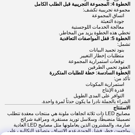
الخطوة 4: المجموعة التجريبية قبل الطلب الكامل
مجموعة تجريبية تكشف:
اتساق المجموعة
جودة التعبئة
معالجة الخدمات اللوجستية
تخطي هذه الخطوة يزيد من المخاطر.
الخطوة 5: قفل المواصفات التعاقدية
تشمل:
بنود تجميد البيانات
متطلبات إخطار التغيير
توقعات استمرارية المجموعة
العقود تحمي الطرفين
الخطوة السادسة: خطة للطلبات المتكررة
تأكد من:
استمرارية المكونات
قدرة الإنتاج
التوافر على المدى الطويل
الشراء بالجملة نادرا ما يكون حدثاً لمرة واحدة.
الاستنتاج
مصابيح LED ذات ثلاثة اتجاهات ملونة هي منتجات معقدة تتطلب
تصميمًا منضبطًا، وسلاسل توريد مستقرة، ومراقبة شرائح
صارمة، والمشترون الذين يعاملونها مثل مصابيح LED العادية
يواجهون خطر فشل الجودة،عدم الاتساق، وتصاعد التكاليف على