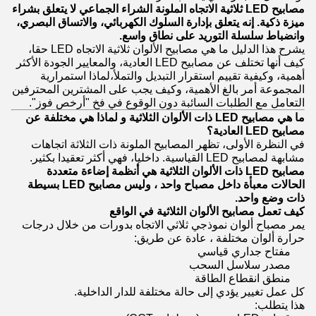
مصابيح LED ثلاثية الاتجاه الملونة الشراء الجماعي لا يتعلق بشراء
ميزة ذكية. إنه يتعلق بإدارة السلوك الكهربائي، والاتساق البصري،
وانضباط سلسلة التوريد على نطاق واسع.
يشرح هذا الدليل ما هي مصابيح الألوان ثلاثية الاتجاه LED حقا،
كيف أنها تختلف عن مصابيح LED العادية، والمعايير الجودة الأكثر
أهمية، وكيفية تقييم استقرار التبديل والتملأ،لماذا استمرارية
المجموعة أمر بالغ الأهمية، وكيف يجب على المشترين المحترفين
التعامل مع الطلبات السائبة دون الوقوع في فخ "أرخص فوز".
ما هي مصابيح LED ذات الألوان الثلاثية و لماذا هي مختلفة عن
مصابيح LED العادية؟
في النظرة الأولى، تظهر المصابيح الملونة ذات الثلاثة اتجاهات
مشابهة لمصابيح LED القياسية. داخليا، فهي أكثر تعقيدا بكثير.
مصابيح LED ذات الألوان الثلاثية هي أنظمة إضاءة متعددة
الحالات معبأة داخل مصباح واحد ، وليس مصابيح LED بسيطة
ذات وضع واحد.
كيف تعمل مصابيح الألوان الثلاثية في الواقع
يمر مصباح ألوان نموذجي ثلاثي الاتجاه بدورات من خلال درجات
حرارة ألوان مختلفة ، عادة عن طريق:
مفتاح جداري قياسي
مصدر سلاسل السحب
منطق انقطاع الطاقة
كل عمل تغيير يؤدي إلى حالة مختلفة للدار الداخلية.
هذا يتطلب: