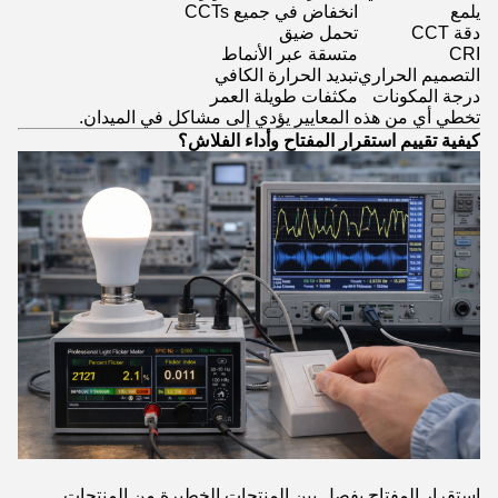
يلمع
انخفاض في جميع CCTs
دقة CCT
تحمل ضيق
CRI
متسقة عبر الأنماط
التصميم الحراري
تبديد الحرارة الكافي
درجة المكونات
مكثفات طويلة العمر
تخطي أي من هذه المعايير يؤدي إلى مشاكل في الميدان.
كيفية تقييم استقرار المفتاح وأداء الفلاش؟
استقرار المفتاح يفصل بين المنتجات الخطيرة من المنتجات