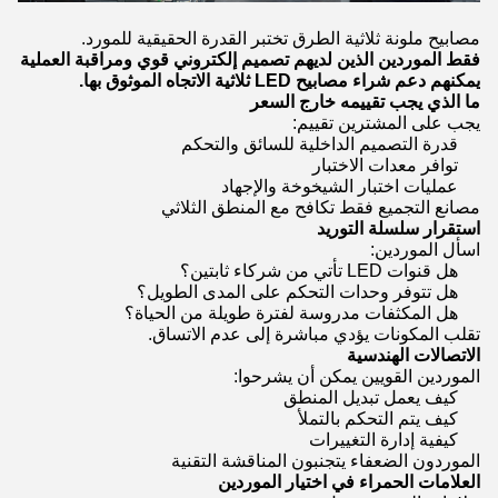
مصابيح ملونة ثلاثية الطرق تختبر القدرة الحقيقية للمورد.
فقط الموردين الذين لديهم تصميم إلكتروني قوي ومراقبة العملية
يمكنهم دعم شراء مصابيح LED ثلاثية الاتجاه الموثوق بها.
ما الذي يجب تقييمه خارج السعر
يجب على المشترين تقييم:
قدرة التصميم الداخلية للسائق والتحكم
توافر معدات الاختبار
عمليات اختبار الشيخوخة والإجهاد
مصانع التجميع فقط تكافح مع المنطق الثلاثي
استقرار سلسلة التوريد
اسأل الموردين:
هل قنوات LED تأتي من شركاء ثابتين؟
هل تتوفر وحدات التحكم على المدى الطويل؟
هل المكثفات مدروسة لفترة طويلة من الحياة؟
تقلب المكونات يؤدي مباشرة إلى عدم الاتساق.
الاتصالات الهندسية
الموردين القويين يمكن أن يشرحوا:
كيف يعمل تبديل المنطق
كيف يتم التحكم بالتملأ
كيفية إدارة التغييرات
الموردون الضعفاء يتجنبون المناقشة التقنية
العلامات الحمراء في اختيار الموردين