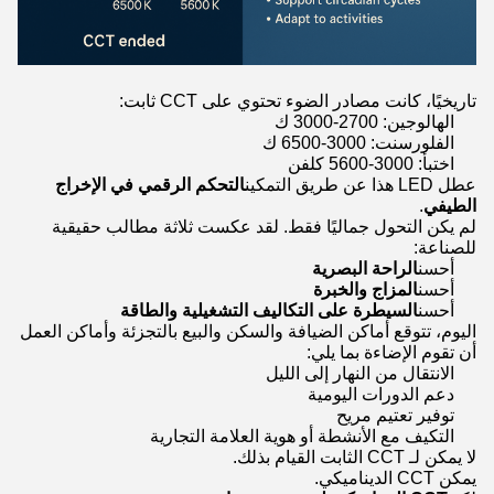
تاريخيًا، كانت مصادر الضوء تحتوي على CCT ثابت:
الهالوجين: 2700-3000 ك
الفلورسنت: 3000-6500 ك
اختبأ: 3000-5600 كلفن
عطل LED هذا عن طريق التمكين
التحكم الرقمي في الإخراج
الطيفي
.
لم يكن التحول جماليًا فقط. لقد عكست ثلاثة مطالب حقيقية
للصناعة:
أحسن
الراحة البصرية
أحسن
المزاج والخبرة
أحسن
السيطرة على التكاليف التشغيلية والطاقة
اليوم، تتوقع أماكن الضيافة والسكن والبيع بالتجزئة وأماكن العمل
أن تقوم الإضاءة بما يلي:
الانتقال من النهار إلى الليل
دعم الدورات اليومية
توفير تعتيم مريح
التكيف مع الأنشطة أو هوية العلامة التجارية
لا يمكن لـ CCT الثابت القيام بذلك.
يمكن CCT الديناميكي.