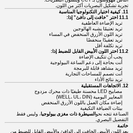
تجربة تشكيل البصريات أكثر من اللون.
11. كيفية اختيار التكنولوجيا المناسبة
11.1 اختر "خافت إلى دافئ" إذا:
تريد الإضاءة العاطفية
تريد تعتيمًا يشبه الهالوجين
تريد اللون الأزرق المنخفض في المساء
تريد تعقيدًا منخفضًا
تريد تكلفة أقل
11.2 اختر اللون الأبيض القابل للضبط إذا:
يجب أن تتكيف الإضاءة
أنت بحاجة إلى دعم الساعة البيولوجية
تريد مشاهد قابلة للبرمجة
أنت تصمم للمساحات التجارية
تريد نتائج الأداء
12. الاتجاهات المستقبلية
مصابيح LED محسنة طيفيًا ذات محرك مزدوج
المعايير اليومية (WELL، UL، DIN)
إضاءة مكان العمل باللون الأزرق المنخفض
بيئات الضيافة التكيفية
الصناعة تتجه نحو
السيطرة ذات مغزى بيولوجيا
، وليس فقط
التفضيل البصري.
خاتمة
يعد اللون الأبيض الخافت إلى الدافئ والأبيض القابل للضبط من