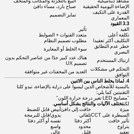
مشاهد ديناميكية
البيع بالتجزئة والمكاتب والمتحف
الإضاءة اليومية الحقيقية
صباح بارد، مساء دافئ
القدرة على التكيف
تمايز التصميم
المعماري
3.3 القيود
القيد
تأثير
تكلفة أعلى
متعدد القنوات + الضوابط
التكليف أكثر تعقيدا
مطلوب تصميم النظام
خطر عدم التطابق
سوء الخلط أو المعايرة
البصري
هناك عدد كبير جدًا من عناصر التحكم بدون
ارتباك المستخدم
تصميم UX
التحكم في مشكلات
العديد من المخفتات غير متوافقة
التوافق
4. لماذا يخلط الناس بين الاثنين
بالنسبة للأشخاص الذين ليسوا على دراية بالإضاءة، تبدو كلتا
التقنيتين كما يلي:
"مصابيح LED تغير درجة حرارة اللون"
لكن
تختلف الآليات والنتائج بشكل أساسي
.
ميزة
خافت إلى دافئ
أبيض قابل للضبط
السيطرة على CCT
تلقائي
يدوي/قابل للبرمجة
تأثير خافت
أكثر دفئا
نفسه أو أكثر دفئا
يتراوح
محدود
واسع
تعقيد
قليل
عالي