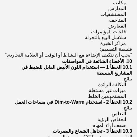
مكاتب
المدارس
المستشفيات
المتاحف
المعارض
قاعات المؤتمرات
سلاسل البيع بالتجزئة
مراكز الخبرة
فلسفة التصميم:
"يجب أن تتكيف الإضاءة مع النشاط أو الوقت أو العلامة التجارية."
10. الأخطاء الشائعة في المواصفات
10.1 الخطأ 1 — استخدام اللون الأبيض القابل للضبط في
المشاريع البسيطة
نتائج:
التكلفة الزائدة
ميزات غير مستغلة
المستخدمين الخلط
10.2 الخطأ 2 - استخدام Dim-to-Warm في مساحات العمل
نتائج:
النعاس
انخفاض الرؤية
ضعف أداء المهام
10.3 الخطأ 3 - تجاهل الشعاع والبصريات
الناس مهووسون بـ CCT وينسون البصريات.