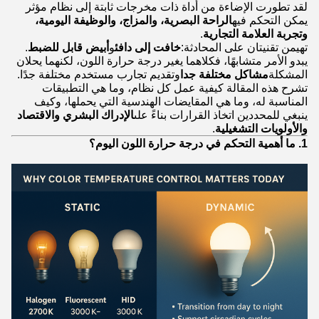
لقد تطورت الإضاءة من أداة ذات مخرجات ثابتة إلى نظام مؤثر
يمكن التحكم فيه
الراحة البصرية، والمزاج، والوظيفة اليومية،
وتجربة العلامة التجارية
.
تهيمن تقنيتان على المحادثة:
خافت إلى دافئ
و
أبيض قابل للضبط
.
يبدو الأمر متشابهًا، فكلاهما يغير درجة حرارة اللون، لكنهما يحلان
المشكلة
مشاكل مختلفة جدا
وتقديم تجارب مستخدم مختلفة جدًا.
تشرح هذه المقالة كيفية عمل كل نظام، وما هي التطبيقات
المناسبة له، وما هي المقايضات الهندسية التي يحملها، وكيف
ينبغي للمحددين اتخاذ القرارات بناءً على
الإدراك البشري والاقتصاد
والأولويات التشغيلية
.
1. ما أهمية التحكم في درجة حرارة اللون اليوم؟