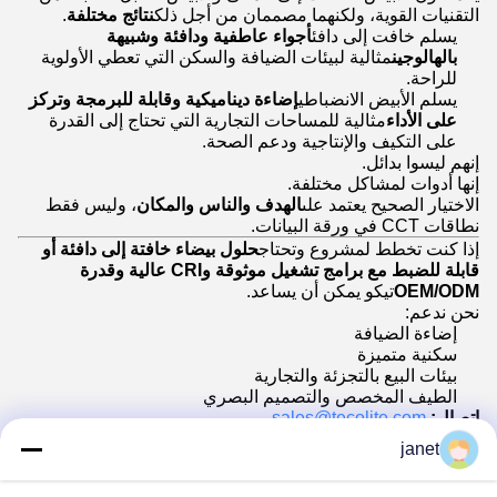
التقنيات القوية، ولكنهما مصممان من أجل ذلك
نتائج مختلفة
.
يسلم خافت إلى دافئ
أجواء عاطفية ودافئة وشبيهة
بالهالوجين
مثالية لبيئات الضيافة والسكن التي تعطي الأولوية
للراحة.
يسلم الأبيض الانضباطي
إضاءة ديناميكية وقابلة للبرمجة وتركز
على الأداء
مثالية للمساحات التجارية التي تحتاج إلى القدرة
على التكيف والإنتاجية ودعم الصحة.
إنهم ليسوا بدائل.
إنها أدوات لمشاكل مختلفة.
الاختيار الصحيح يعتمد على
الهدف والناس والمكان
، وليس فقط
نطاقات CCT في ورقة البيانات.
إذا كنت تخطط لمشروع وتحتاج
حلول بيضاء خافتة إلى دافئة أو
قابلة للضبط مع برامج تشغيل موثوقة وCRI عالية وقدرة
OEM/ODM
تيكو يمكن أن يساعد.
نحن ندعم:
إضاءة الضيافة
سكنية متميزة
بيئات البيع بالتجزئة والتجارية
الطيف المخصص والتصميم البصري
اتصال:
sales@tecolite.com
موقع إلكتروني:
tecolite.com
janet
مشاركة متطلبات التطبيق الخاص بك أو ورقة المواصفات -
سنساعدك على اختيار التكنولوجيا التي تناسب السلوك البشري،