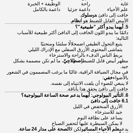
غاية
راحة
الوظيفة + الخبرة
علم الأحياء
داعمة جزئيا
داعمة بالكامل
خافت إلى دافئ هو
سلوك
.
الأبيض القابل للضبط هو أ
نظام
.
5. أيهما يبدو أكثر "طبيعية"؟
دائمًا ما يبدو اللون الخافت إلى الدافئ أكثر طبيعية للأسباب
التالية:
يتبع التحول الطيفي اضمحلالًا سلسًا ومنحنيًا
يتماشى المحتوى الأزرق السفلي مع الإدراك الليلي
يربط الناس الدفء بالراحة والاسترخاء
مظهر أبيض قابل للضبط
اِصطِلاحِيّ
، ما لم تكن مصممة بشكل
جيد.
في مجال الضيافة الراقية، غالبًا ما يرغب المصممون في الشعور
بالأضواء
خفي
:
لا ينبغي للضوء أن يلفت الانتباه إلى نفسه.
خافت إلى دافئ يحقق هذا بأناقة.
6. التأثير البيولوجي: أيهما يدعم صحة الساعة البيولوجية؟
6.1 خافت إلى دافئ
الأزرق المنخفض في الليل
جيد للاسترخاء
يساعد على نظافة النوم
لا يمكن السيطرة عليها لتحفيز الصباح
يدعم
علم الأحياء المسائي
ولكن لا
الصحة على مدار 24 ساعة
.