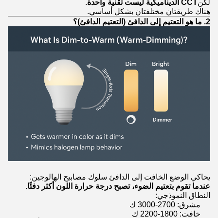
لكن
CCT الديناميكية ليست تقنية واحدة
.
هناك طريقتان مختلفتان بشكل أساسي.
2. ما هو التعتيم إلى الدافئ (التعتيم الدافئ)؟
يحاكي الوضع الخافت إلى الدافئ سلوك مصابيح الهالوجين:
عندما تقوم بتعتيم الضوء، تصبح درجة حرارة اللون أكثر دفئًا
.
النطاق النموذجي:
مشرق: 2700-3000 ك
خافت: 1800-2200 ك