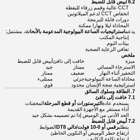
6.2 أبيض قابل للضبط
CCT عالية وقمم زرقاء لليقظة
انخفاض CCT لدعم الميلاتونين
دورات قابلة للبرمجة
المحاذاة ليلا ونهارا ممكنة
يدعم
استراتيجيات الساعة البيولوجية المدعومة بالأبحاث
، مشتمل:
إنتاجية المكتب
بيئات النوم
تعافي الرعاية الصحية
ملخص
ميزة
خافت إلى دافئ
أبيض قابل للضبط
الاسترخاء المسائي
ممتاز
جيد
التحفيز أثناء النهار
ضعيف
ممتاز
محاذاة الساعة البيولوجية
جزئي
ممتلىء
استراتيجية صحة الإنسان
محدود
قوي
7. الطاقة وسلوك السائق
7.1 خافت إلى دافئ
يستخدم عادة
التيرستورات أو قطع المرحلة
المخفتات
أداء مستقر مع الأجهزة القديمة
الحد الأدنى من الوميض إذا تم تصميمه بشكل جيد
7.2 أبيض قابل للضبط
يتطلب
رقمي أو 0-10 فولت/دالي DT8
الضوابط
ارتفاع خطر الوميض أو التكوين الخاطئ
ارتفاع تكلفة التكليف