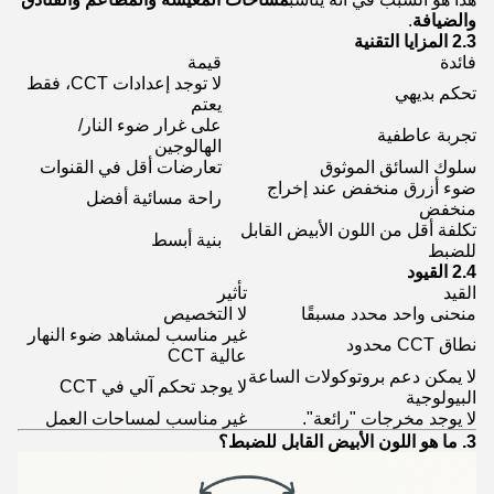
والضيافة
.
2.3 المزايا التقنية
فائدة
قيمة
لا توجد إعدادات CCT، فقط
تحكم بديهي
يعتم
على غرار ضوء النار/
تجربة عاطفية
الهالوجين
سلوك السائق الموثوق
تعارضات أقل في القنوات
ضوء أزرق منخفض عند إخراج
راحة مسائية أفضل
منخفض
تكلفة أقل من اللون الأبيض القابل
بنية أبسط
للضبط
2.4 القيود
القيد
تأثير
منحنى واحد محدد مسبقًا
لا التخصيص
غير مناسب لمشاهد ضوء النهار
نطاق CCT محدود
عالية CCT
لا يمكن دعم بروتوكولات الساعة
لا يوجد تحكم آلي في CCT
البيولوجية
لا يوجد مخرجات "رائعة".
غير مناسب لمساحات العمل
3. ما هو اللون الأبيض القابل للضبط؟