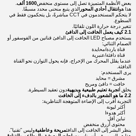
بعض الأنظمة المتميزة تصل إلى مستوى منخفض
1600 ألف
.
هذا هو
انتقال أحادي المحور
الذي يتبع منحنى محدد مسبقًا.
لا يتحكم المستخدمون في CCT مباشرةً، بل يتحكمون فقط في
السطوع.
تتغير درجة حرارة اللون تلقائيًا.
2.1 كيف يعمل الخافت إلى الدافئ
يستخدم مصباح LED الخافت إلى الدافئ قناتين من الفوسفور أو
الصمام الثنائي:
قناة باردة/محايدة
قناة دافئة/عنبرية
عندما يقلل المحرك من الإخراج، فإنه يحول التوازن نحو القناة
الدافئة.
يرى المستخدم:
مشرق = محايد
خافت = دافئ ومريح
يخلق أ
تجربة تعتيم طبيعية وبديهية
دون تعقيد السيطرة.
2.2 ما هو الشعور بالدفء إلى الخافت
التجربة أقرب إلى الإضاءة المتوهجة التناظرية:
أكثر ليونة
أكثر هدوءا
تباين أقل
محتوى أزرق منخفض
ينظر البشر إلى الخافت إلى الدافئ
مريحة وعاطفية
وليس "تقنيا".
هذا هو السبب في أنه يناسب
مساحات المعيشة والمطاعم والفنادق