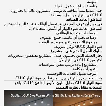
المهنية
مناسبة لساعات عمل طويلة
حتى عندما تنشأ مناقشات يومية، المشترون غالبا ما يختارون
GU10 في النهار من أجل البساطة.
المناطق العامة للضيافة
في حين أن غرف الضيوف قد تفضل ألوانًا دافئة ، غالبًا ما تستخدم
المناطق العامة ضوء النهار أو الأبيض المحايد لأن:
المساحات متعددة الوظائف
الإضاءة يجب أن تناسب جميع الضيوف
موضوع التصميم يتغير مع مرور الوقت
ضوء النهار GU10 يوفر المرونة.
سلوك الحمل القائم على المشروع
تجار الجملة الذين يخدمون عملاء المشاريع يحتفظون بمخزونات
أكثر من GU10 في النهار لأن:
المشاريع إعادة ترتيب نفس المواصفات
التغييرات مكلفة
التوحيد يسهل الخدمات اللوجستية
هذا الطلب يعزز التوافر ويزيد من تطبيع ضوء النهار GU10.
ضوء النهار GU10 مقابل اللون الأبيض الدافئ GU10: واقع
المبيعات مقابل نظرية التصميم