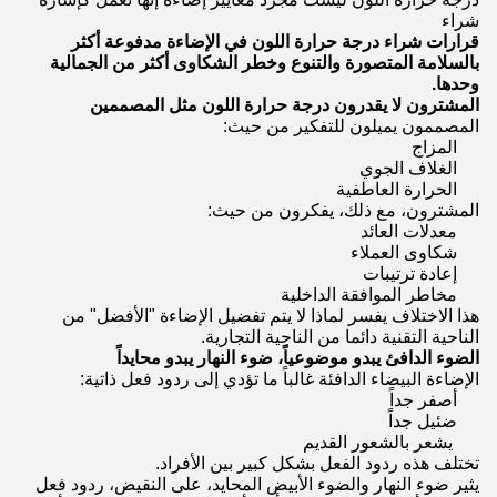
شراء
قرارات شراء درجة حرارة اللون في الإضاءة مدفوعة أكثر
بالسلامة المتصورة والتنوع وخطر الشكاوى أكثر من الجمالية
وحدها.
المشترون لا يقدرون درجة حرارة اللون مثل المصممين
المصممون يميلون للتفكير من حيث:
المزاج
الغلاف الجوي
الحرارة العاطفية
المشترون، مع ذلك، يفكرون من حيث:
معدلات العائد
شكاوى العملاء
إعادة ترتيبات
مخاطر الموافقة الداخلية
هذا الاختلاف يفسر لماذا لا يتم تفضيل الإضاءة "الأفضل" من
الناحية التقنية دائما من الناحية التجارية.
الضوء الدافئ يبدو موضوعياً، ضوء النهار يبدو محايداً
الإضاءة البيضاء الدافئة غالباً ما تؤدي إلى ردود فعل ذاتية:
أصفر جداً
ضئيل جداً
‬ ‫يشعر بالشعور القديم‬
تختلف هذه ردود الفعل بشكل كبير بين الأفراد.
يثير ضوء النهار والضوء الأبيض المحايد، على النقيض، ردود فعل