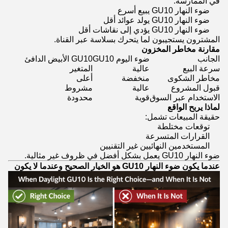
في الممارسة:
ضوء النهار GU10 يبيع أسرع
ضوء النهار GU10 يولد عوائد أقل
ضوء النهار GU10 يؤدي إلى نقاشات أقل
المشترون يستجيبون لما يتحرك بسلاسة عبر القناة.
مقارنة مخاطر المخزون
الجانب
ضوء اليوم GU10
GU10 الأبيض الدافئ
سرعة البيع
عالية
المتغير
مخاطر الشكوى
منخفضة
أعلى
قبول المشروع
عالية
مشروط
الاستخدام عبر السوق
قوية
محدودة
لماذا يربح الواقع
حقيقة المبيعات تشمل:
توقعات مختلطة
القرارات المتسرعة
المستخدمين النهائيين غير التقنيين
ضوء النهار GU10 يعمل بشكل أفضل في ظروف غير مثالية.
عندما يكون ضوء النهار GU10 هو الخيار الصحيح وعندما لا يكون