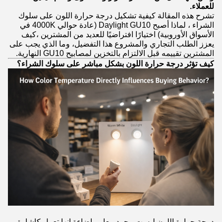
للعملاء.
تشرح هذه المقالة كيفية تشكيل درجة حرارة اللون على سلوك
الشراء ، لماذا أصبح Daylight GU10 (عادة حوالي 4000K في
الأسواق الأوروبية) اختيارًا افتراضيًا للعديد من المشترين ،كيف
يعزز الطلب التجاري والمشروع هذا التفضيل، وما الذي يجب على
المشترين تقييمه قبل الالتزام بالتخزين لمصابيح GU10 النهارية.
كيف تؤثر درجة حرارة اللون بشكل مباشر على سلوك الشراء؟
درجة حرارة اللون ليست مجرد معايير إضاءة إنها تعمل كإشارة