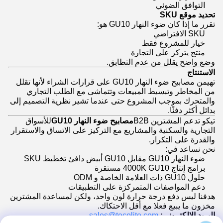
التوافق الضوئي
تحديد موقع SKU
تقرر ما إذا كان ضوء النهار GU10 هو:
SKU الافتراضي
خيار للمشروع فقط
منتج يتركز على التجارة
وضع واضح يقلل من عدم التطابق.
الاستنتاج
تهيمن مصابيح ضوء النهار GU10 على قرارات الشراء لأنها تقلل
من المخاطر وتبسيط المبيعات وتتماشى مع الطلب التجاري
والمتحرك بموجب المشروع حتى عندما تشير نظرية التصميم إلى
بدائل أكثر دفئًا.
تيكو تدعم المشترين B2B
مصابيح ضوء النهار GU10
للأسواق
التجارية والسكنية والمشاريع مع التركيز على الاتساق والاستقرار
والقدرة على التكرار.
نحن نساعد في:
ضوء النهار GU10 مقابل GU10 أبيض دافئ تخطيط SKU
برامج إنتاج 4000K GU10 مستقرة
حلول GU10 ذات العلامة الخاصة و ODM
دعم المواصفات المتمركزة على التطبيقات
هدفنا ليس دفع درجة حرارة لون واحد، ولكن لمساعدة المشترين
مخزون ما يبيع فعلا مع أقل الاحتكاك.
البريد الإلكتروني:
sales@tecolite.com