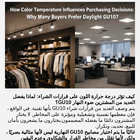
كيف تؤثر درجة حرارة اللون على قرارات الشراء: لماذا يفضل
العديد من المشترين ضوء النهار GU10؟
يتم وصف العديد من قرارات شراء GU10 بأنها تقنية. في الواقع ،
فإن معظمها نفسية وتشغيلية ومؤثرة على المخاطر. لا يختار
المشترون دائمًا ما يفضله المصممون.يختارون ما يشعرون بأمان
للبيع، تحديد، وتكرار.
غالبًا ما يتم اختيار مصابيح GU10 النهارية ليس لأنها مثالية بصريًا ،
ولكن لأنها تقلل من مخاطر القرار والشكاوى وعدم اليقين