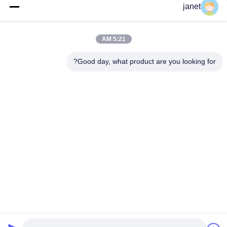
الموقع:
www.tecolite.com
janet
أخبرنا عن سوقك المستهدف ومزيج التطبيقات
سنساعدك على تحديد ما إذا كان ضوء النهار GU10 يجب أن يقع
في قلب خط منتجاتك.
5:21 AM
Good day, what product are you looking for?
Huizhou henhui electronics technology Co.,
Ltd.
sales@tecolux.com
0086-13631936533
مدينة هويجو، مقاطعة قوانغدونغ، الصين
الصين جودة جيدة مصابيح قاد GU10 المورد. حقوق الطبع والنشر ©
2025-2026 Huizhou henhui electronics technology Co., Ltd.