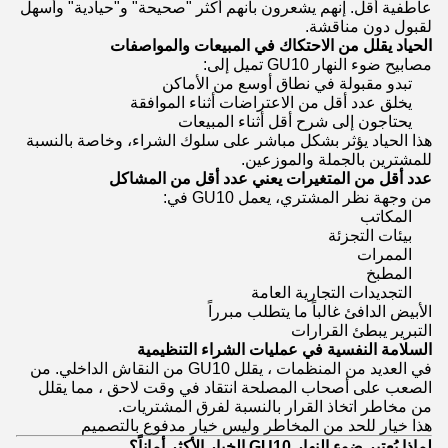
عاطفية أقل. إنهم يشعرون بأنهم أكثر "صحيحة" و"حيادية" وأسهل
لقبول دون مناقشة.
الحياد يقلل من الاحتكاك في المبيعات والمواصفات
مصابيح ضوء النهار GU10 تميل إلى:
تبدو مقبولة في نطاق أوسع من الأماكن
يخلق عدد أقل من الاعتراضات أثناء الموافقة
يحتاجون إلى شرح أقل أثناء المبيعات
هذا الحياد يؤثر بشكل مباشر على سلوك الشراء، وخاصة بالنسبة
للمشترين بالجملة والموزعين.
عدد أقل من المتغيرات يعني عدد أقل من المشاكل
من وجهة نظر المشتري، يعمل GU10 في:
المكاتب
بيئات التجزئة
الممرات
المطبخ
التجديدات التجارية العامة
الأبيض الدافئ غالباً ما يتطلب مبرراً
التبرير يبطئ القرارات
السلامة النفسية في عمليات الشراء التنظيمية
في العديد من المنظمات ، يقلل GU10 من النقاش الداخلي. من
الصعب على أصحاب المصلحة انتقاد في وقت لاحق ، مما يقلل
من مخاطر اتخاذ القرار بالنسبة لفرق المشتريات.
هذا خيار للحد من المخاطر وليس خيار مدفوع بالتصميم
لماذا يُعتبر ضوء النهار GU10 الخيار الأكثر أماناً؟