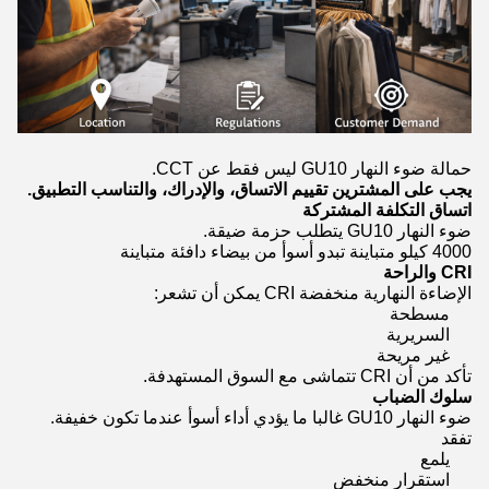
حمالة ضوء النهار GU10 ليس فقط عن CCT.
يجب على المشترين تقييم الاتساق، والإدراك، والتناسب التطبيق.
اتساق التكلفة المشتركة
ضوء النهار GU10 يتطلب حزمة ضيقة.
4000 كيلو متباينة تبدو أسوأ من بيضاء دافئة متباينة
CRI والراحة
الإضاءة النهارية منخفضة CRI يمكن أن تشعر:
مسطحة
السريرية
غير مريحة
تأكد من أن CRI تتماشى مع السوق المستهدفة.
سلوك الضباب
ضوء النهار GU10 غالبا ما يؤدي أداء أسوأ عندما تكون خفيفة.
تفقد
يلمع
استقرار منخفض