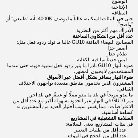
الوضوح
الإنتاجية
النظافة
حتى في البيئات السكنية، غالباً ما يوصف 4000K بأنه "طبيعي" أو
"واضح".
الإدراك مهم أكثر من النظرية
عدد أقل من الشكاوى الساخنة
المصابيح البيضاء الدافئة GU10 غالبا ما تولد ردود فعل مثل:
أصفر جداً
ظلام جداً
ليس حديثاً بما فيه الكفاية
ضوء النهار GU10 نادرا ما يثير ردود فعل سلبية قوية، حتى عندما
المستخدمين لا يحبون المظهر.
ضوء النهار يسافر بشكل أفضل عبر الأسواق
المشترون الذين يخدمون مناطق متعددة يواجهون الاختلاف
الثقافي.
ما يبدو مريحاً في بلد ما يبدو مملًا أو عتيقًا في بلد آخر.
يمر GU10 في النهار عبر الحدود بسهولة أكبر مع عدد أقل من
الاعتراضات ، مما يفسر سبب اختيار العديد من المشترين له
كسلعة أساسية.
السلامة التشغيلية في المشاريع
في بيئات المشاريع، يعني السلامة:
عدد أقل من طلبات التغيير
عدد أقل من الحجج في الموقع