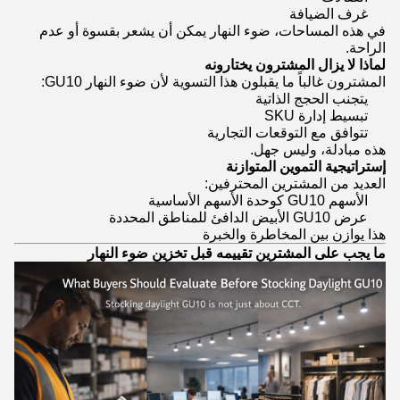
غرف الضيافة
في هذه المساحات، ضوء النهار يمكن أن يشعر بقسوة أو عدم
الراحة.
لماذا لا يزال المشترون يختارونه
المشترون غالباً ما يقبلون هذا التسوية لأن ضوء النهار GU10:
يتجنب الحجج الذاتية
تبسيط إدارة SKU
تتوافق مع التوقعات التجارية
هذه مبادلة، وليس جهل.
إستراتيجية التموين المتوازنة
العديد من المشترين المحترفين:
الأسهم GU10 كوحدة الأسهم الأساسية
عرض GU10 الأبيض الدافئ للمناطق المحددة
هذا يوازن بين المخاطرة والخبرة
ما يجب على المشترين تقييمه قبل تخزين ضوء النهار