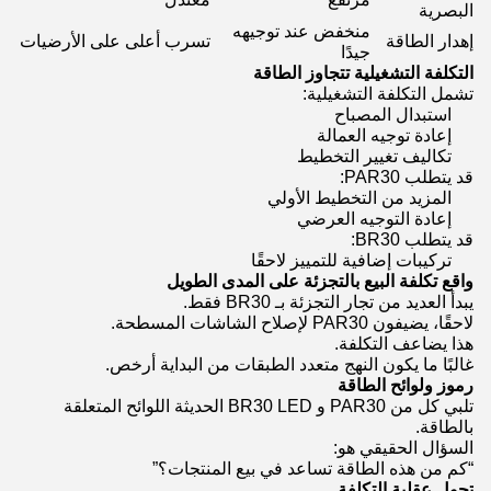
البصرية
منخفض عند توجيهه
إهدار الطاقة
تسرب أعلى على الأرضيات
جيدًا
التكلفة التشغيلية تتجاوز الطاقة
تشمل التكلفة التشغيلية:
استبدال المصباح
إعادة توجيه العمالة
تكاليف تغيير التخطيط
قد يتطلب PAR30:
المزيد من التخطيط الأولي
إعادة التوجيه العرضي
قد يتطلب BR30:
تركيبات إضافية للتمييز لاحقًا
واقع تكلفة البيع بالتجزئة على المدى الطويل
يبدأ العديد من تجار التجزئة بـ BR30 فقط.
لاحقًا، يضيفون PAR30 لإصلاح الشاشات المسطحة.
هذا يضاعف التكلفة.
غالبًا ما يكون النهج متعدد الطبقات من البداية أرخص.
رموز ولوائح الطاقة
تلبي كل من PAR30 و BR30 LED الحديثة اللوائح المتعلقة
بالطاقة.
السؤال الحقيقي هو:
“كم من هذه الطاقة تساعد في بيع المنتجات؟”
تحول عقلية التكلفة