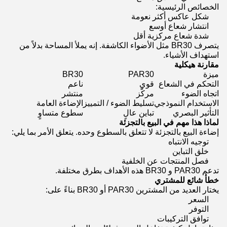
الخصائص الرئيسية:
شكل عاكس أكثر نعومة
انتشار شعاع أوسع
شدة شعاع مركزية أقل
يتصرف BR30 مثل الأضواء الكاشفة. إنه يملأ المساحة بدلاً من
استهداف الأشياء.
مقارنة هيكلية
ميزة
PAR30
BR30
التحكم في الشعاع
قوي
ناعم
اتجاه الضوء
مركّز
منتشر
الاستخدام النموذجي
تسليط الضوء / التمييز
الإضاءة العامة
التأثير البصري
تباين عالٍ
سطوع متساوٍ
لماذا هذا مهم في البيع بالتجزئة
إضاءة البيع بالتجزئة لا تتعلق بالسطوع وحده. يتعلق الأمر بما يلي:
توجيه الانتباه
خلق التباين
فصل المنتجات عن الخلفية
تدعم PAR30 و BR30 هذه الأهداف بطرق مختلفة.
خطأ شائع للمشتري
يختار العديد من المشترين PAR30 أو BR30 بناءً على:
السعر
التوفر
توافق التركيبات