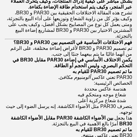
بشكل مباشر على كيفية إدراك المنتجات، وكيف يتحرك العملاء
عبر المتجر، وكيف يتم استخدام طاقة الإضاءة بكفاءة.
تشرح هذه المقالة الاختلافات الحقيقية بين PAR30 و BR30،
وكيف يؤثر كل من زاوية الشعاع وتوزيعها على أداء البيع بالتجزئة،
ومتى يعمل كل نوع من المصابيح بشكل أفضل، وكيف يجب على
المشترين الاختيار بين PAR30 و BR30 لمشاريع إضاءة البيع
بالتجزئة.
فهم الاختلافات الأساسية في التصميم بين PAR30 و BR30؟
تم تصميم PAR30 و BR30 لأغراض إضاءة مختلفة، على الرغم
من أنهما غالبًا ما يتم بيعهما جنبًا إلى جنب.
يكمن الاختلاف الأساسي في إضاءة PAR30 مقابل BR30 في
التحكم البصري، وليس الحجم أو الطاقة.
ما تم تصميم PAR30 للقيام به
PAR30 تعني
عاكس ألومنيوم مكافئ
.
الخصائص الرئيسية:
هندسة عاكس محددة
شعاع موجه ومتحكم فيه
شدة شعاع مركزية أعلى
يتصرف PAR30 مثل الأضواء الكاشفة. إنه يرسل الضوء إلى حيث
توجهه.
هذا يجعل
بين الأضواء الكاشفة PAR30 مقابل الأضواء الكاشفة
BR30
أمرًا بالغ الأهمية في البيع بالتجزئة.
ما تم تصميم BR30 للقيام به
BR30 تعني
عاكس منتفخ
.