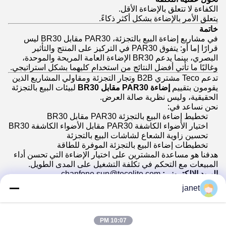
الكفاءة لا تتعلق بالإضاءة الأقل.
يتعلق الأمر بالإضاءة بشكل أكثر ذكاءً.
خاتمة
في مشاريع إضاءة البيع بالتجزئة، PAR30 مقابل BR30 ليس
قرارًا إما أو: يتفوق PAR30 في التركيز على المنتج والتأثير
البصري، بينما يدعم BR30 الإضاءة العامة المريحة والموحدة،
وغالبًا ما تأتي أفضل النتائج من استخدام كليهما بشكل استراتيجي.
تدعم Teco مشتري B2B وتجار التجزئة ومقاولي المشاريع الذين
يقومون بتقييم
إضاءة PAR30 مقابل BR30
لبيئات البيع بالتجزئة
الحقيقية، وليس نظرية صالة العرض.
نحن نساعد في:
تخطيط إضاءة البيع بالتجزئة PAR30 مقابل BR30
اختيار الأضواء الكاشفة PAR30 مقابل الأضواء الكاشفة BR30
تحسين زاوية الشعاع لشاشات البيع بالتجزئة
تخطيطات إضاءة البيع بالتجزئة الموفرة للطاقة
هدفنا هو مساعدة المشترين على اختيار الإضاءة التي تحسن أداء
المبيعات مع التحكم في تكلفة التشغيل على المدى الطويل.
البريد الإلكتروني:
chanfone.sun@tecolite.com
الموقع الإلكتروني:
www.tecolite.com
janet
أخبرني بنوع متجرك وارتفاع السقف وفئة المنتج.
سأساعدك في تحديد ما إذا كان PAR30 أو BR30 أو الحل متعدد
الطبقات هو الأنسب لمشروع إضاءة البيع بالتجزئة الخاص بك.
10:07 PM