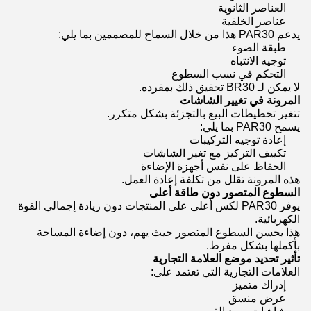
العناصر الثانوية
عناصر الخلفية
يدعم PAR30 هذا من خلال السماح للمصممين بما يلي:
طبقة الضوء
توجيه الانتباه
التحكم في نسب السطوع
لا يمكن لـ BR30 تحقيق ذلك بمفرده.
المرونة في تغيير الشاشات
تتغير تخطيطات البيع بالتجزئة بشكل متكرر.
يسمح PAR30 بما يلي:
إعادة توجيه التركيبات
تكييف التركيز مع تغير الشاشات
الحفاظ على نفس أجهزة الإضاءة
هذه المرونة تقلل من تكلفة إعادة العمل.
السطوع المتصور دون طاقة أعلى
يوفر PAR30 لكس أعلى على المنتجات دون زيادة إجمالي القوة
الكهربائية.
هذا يحسن السطوع المتصور حيث يهم، دون إضاءة المساحة
بأكملها بشكل مفرط.
تأثير تحديد موضع العلامة التجارية
العلامات التجارية التي تعتمد على:
إدراك متميز
عرض منسق