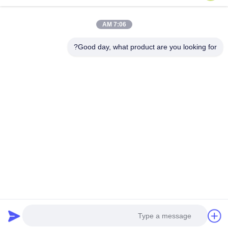
إضاءة المطاعم والحانات
تحتاج المطاعم والحانات في الفنادق إلى إضاءة تخلق جوًا ويسمح
للضيوف بقراءة القوائم ورؤية طعامهم بشكل صحيح.
7:06 AM
Good day, what product are you looking for?
المقاربات الناجحة تشمل:
أنظمة قابلة للتعديل التي تنتقل من الإعدادات النهارية إلى
الإعدادات المسائية