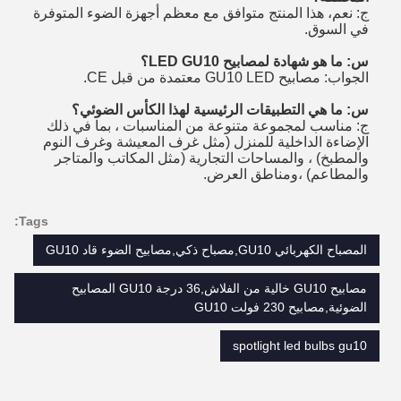
ج: نعم، هذا المنتج متوافق مع معظم أجهزة الضوء المتوفرة
في السوق.
س: ما هو شهادة لمصابيح LED GU10؟
الجواب: مصابيح GU10 LED معتمدة من قبل CE.
س: ما هي التطبيقات الرئيسية لهذا الكأس الضوئي؟
ج: مناسب لمجموعة متنوعة من المناسبات ، بما في ذلك
الإضاءة الداخلية للمنزل (مثل غرف المعيشة وغرف النوم
والمطبخ) ، والمساحات التجارية (مثل المكاتب والمتاجر
والمطاعم) ،ومناطق العرض.
Tags:
المصباح الكهربائي GU10,مصباح ذكي,مصابيح الضوء قاد GU10
مصابيح GU10 خالية من الفلاش,36 درجة GU10 المصابيح
الضوئية,مصابيح 230 فولت GU10
spotlight led bulbs gu10