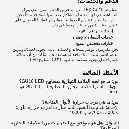
الدعم والخدمات:
مصابيحنا LED GU10 تأتي مع فريق الدعم الفني الذي يتوفر
للمساعدة في أي أسئلة أو مشاكل متعلقة بالمنتج قد تنشأ.نحن
نقدم أيضا مجموعة من الخدمات لضمان أن عملائنا الحصول على
أقصى استفادة من مشترياتهمبما في ذلك:
إرشادات ودعم التثبيت
خدمات الضمان والإصلاح
خيارات تخصيص المنتج
نحن ملتزمون بتوفير منتجات وخدمات عالية الجودة لعملائناوفريق
الدعم الفني لدينا دائما متاحة للمساعدة في التأكد من أن عملائنا
لديهم أفضل تجربة ممكنة مع لدينا GU10 مصابيح LED.
الأسئلة الشائعة:
س: ما هو اسم العلامة التجارية لمصابيح GU10 LED؟
الجواب: اسم العلامة التجارية لمصابيح GU10 LED هو
Teco.
س: ما هي درجات حرارة الألوان المتاحة؟
الإجابة: يقدم هذا الضوء ثلاثة خيارات لدرجة حرارة اللون:
2700K، 3000K، و 4000K.
السؤال: هل هو متوافق مع الضبابيات من العلامات التجارية
المختلفة؟