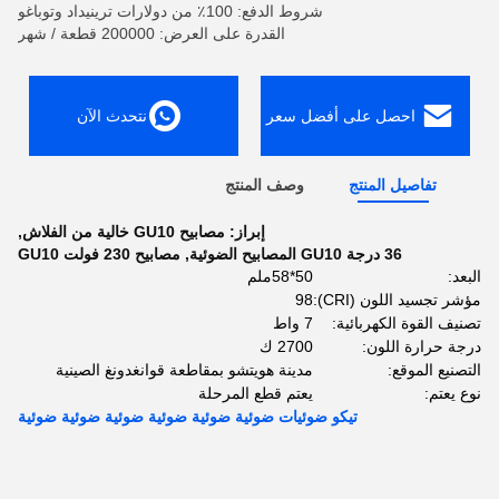
شروط الدفع: 100٪ من دولارات ترينيداد وتوباغو
القدرة على العرض: 200000 قطعة / شهر
احصل على أفضل سعر
نتحدث الآن
تفاصيل المنتج
وصف المنتج
إبراز:
مصابيح GU10 خالية من الفلاش
,
36 درجة GU10 المصابيح الضوئية
,
مصابيح 230 فولت GU10
البعد:
50*58ملم
مؤشر تجسيد اللون (CRI):
98
تصنيف القوة الكهربائية:
7 واط
درجة حرارة اللون:
2700 ك
التصنيع الموقع:
مدينة هويتشو بمقاطعة قوانغدونغ الصينية
نوع يعتم:
يعتم قطع المرحلة
تيكو ضوئيات ضوئية ضوئية ضوئية ضوئية ضوئية ضوئية