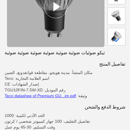
تيكو ضوئيات ضوئية ضوئية ضوئية ضوئية ضوئية ضوئية
تفاصيل المنتج
مكان المنشأ: مدينة هويجو، مقاطعة قوانغدونغ، الصين
اسم العلامة التجارية: Teco
إصدار الشهادات: CE
رقم الموديل: TGU10FIN-7.5W-XD
وثيقة:
Teco datashee of Premium GU...im.pdf
شروط الدفع والشحن
الحد الأدنى لكمية: 1000
تفاصيل التغليف: 100 جهاز كمبيوتر شخصى / كرتون
وقت التسليم: 30-45 يوم عمل