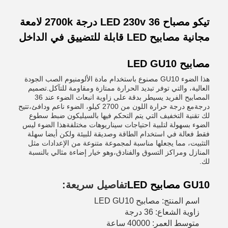
تيكو مصباح LED 230v 36 درجة 2700k لامعة
مجانية مصابيح LED قابلة للتضييق في الداخل
مصابيح LED GU10
هذا الضوء GU10 مصنوع باستخدام مادة الألومنيوم الصب الجودة
العالية، والتي توفر تبديد الحرارة ممتازة ومقاومة للتآكل.تصميم
المصابيح الفريد يسيطر بدقة على زاوية انبعاث الضوء عند 36
درجةمع درجة حرارة اللون من 2700 كيلو، الضوء ناعم ودافئ،تتيح
لك تقنية التخفيف التي يتم التحكم فيها بالسيليكون ضبط سطوع
الضوء بسهولة لتلبية احتياجات سيناريوهات مختلفةهذا الضوء ليس
فقط فعالة في استخدام الطاقة وصديقة للبيئة ولكن أيضا سهلة
التثبيت، مما يجعلها مناسبة لمجموعة متنوعة من الإعدادات مثل
المنازل ومراكز التسوق والفنادق،وهو خيار إضاءة مثالي بالنسبة
لك.
GU10 مصابيح LED
تفاصيل سريعة:
اسم المنتج: مصابيح LED GU10
زاوية الشعاع: 36 درجة
متوسط العمر: 40000 ساعة