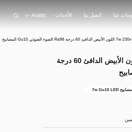
مات عنا
اتصل بنا
الأحداث
Arabic
مصباح تيكو 7w 230v 2700k اللون الأبيض الدافئ 60 درجة
مصابيح 7w Gu10 LED
صين