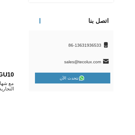
اتصل بنا
86-13631936533
sales@tecolux.com
GU10 تطبيقات ضوء الاضواء D
نتحدث الآن
التجارية.فولت 120 فولت من المصباح ومتوسط عمر 0