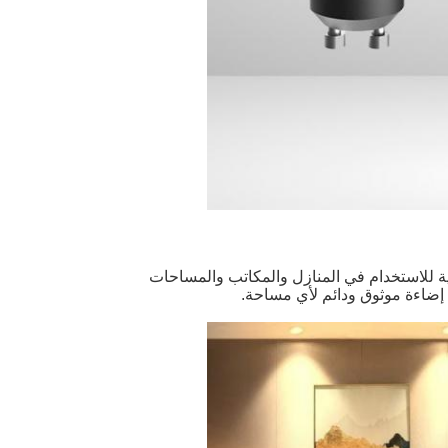
 وتصميمها عالي الجودة ، فإن Teco GU10 LED Spotlight مثالية للاستخدام في المنازل والمكاتب والمساحات