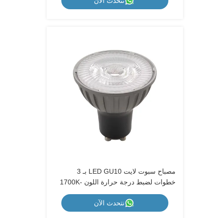
نتحدث الآن
مصباح سبوت لايت LED GU10 بـ 3
خطوات لضبط درجة حرارة اللون 1700K-
2600K-5000K، قابل للتعتيم بواسطة مفتاح
نتحدث الآن
الحائط، هيكل معدني، 230 فولت