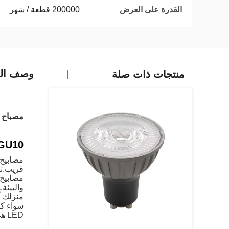
القدرة على العرض
200000 قطعة / شهر
وصف الم
منتجات ذات صلة
مصباح تيكو 7w 230v 2700k لون أبيض دافئ 60 درجة 
GU10 مصباح إضاءة D
قريب.تستهلك 5 واط فقط من الطاقة، مما يجعلها 
منزلك أ
LED هي خيار متعدد الاستخدامات وموثوق بها.,ومخرجات ضوئية عالية الجودة، هذه المصابيح بالتأكيد تتجاوز توقعاتك.