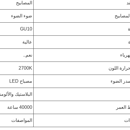
ند
المصابيح
مصابيح
ضوء الضوء
ة
GU10
عالية
رباء
نعم..
رارة اللون
2700K
در الضوء
مصباح LED
البلاستيك والألومن
العمر
40000 ساعة
ات
المواصفات