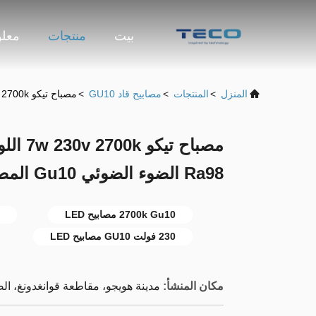
بيت
منتجات
معلو
المنزل
>
المنتجات
>
مصابيح قاد GU10
>
مصباح تيكو 7w 230v 2700k اللون الأبيض الدافئ 60 درجة Ra98 الضوء الضوئي Gu10 المصابيح
Ra98 الضوء الضوئي Gu10 المصابيح
2700k Gu10 مصابيح LED
230 فولت GU10 مصابيح LED
مكان المنشأ:
مدينة هويجو، مقاطعة قوانغدونغ، ال