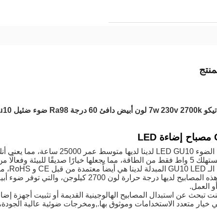
نتج
Ra98 ضوء ضئيل Gu10 المصابيح LED
LE
مصابيح الضوء LED GU10 لدينا لديها 
خيارًا صديقًا للبيئة وفعالًا من حيث التكلفة.
مصابيح 
والبيئة.هذه المصابيح لديها درجة حرارة لون 
و العمل.