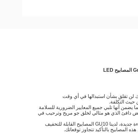
متوسط عمر 25000 ساعة، مما يعني أنك لن تقلق بشأن استبدالها في أي وقت
الـ GU10 LED المبدلة لدينا هي أيضاً معتمدة من قبل CE و RoHS، مما يضمن أنها تلبي جميع المعايير الضرورية للسلامة
2700 كيلوجن، والتي توفر ضوء أبيض دافئ الذي هو مثالي لخلق جو مريح وترحيب في
سواء كنت تبحث عن استبدال المصابيح الهالوجينية القديمة أو تثبيت أجهزة إضاءة جديدة، لدينا GU10 المصابيح القابلة للتخفيف