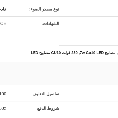
نوع مصدر الضوء:
قاد
الشهادات:
CE ، بنفايات
,
,
مصابيح 7w Gu10 LED
230 فولت GU10 مصابيح LED
تفاصيل التغليف
100 PCS
شروط الدفع
100٪ من دولارات ترينيد