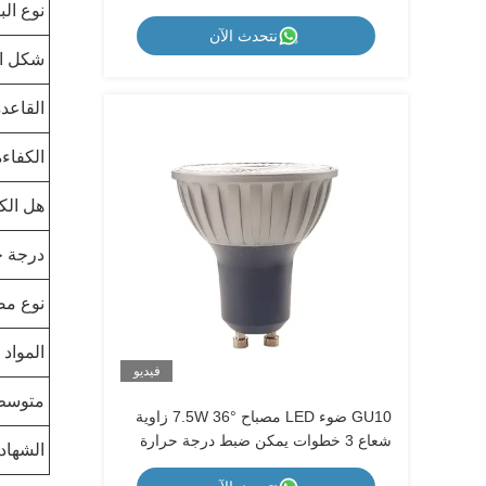
نوع الب
للضبط على 3 خطوات 1700 كلفن - 2600
نتحدث الآن
كلفن - 5000 كلفن مفتاح حائط غير قابل
شكل ال
للتعتيم
القاعد
الكفاءة
هل الكه
درجة ح
نوع مص
المواد
فيديو
متوسط 
GU10 ضوء LED مصباح 7.5W 36° زاوية
شعاع 3 خطوات يمكن ضبط درجة حرارة
الشهاد
اللون 1700K-2600K-5000K مفتاح الحائط