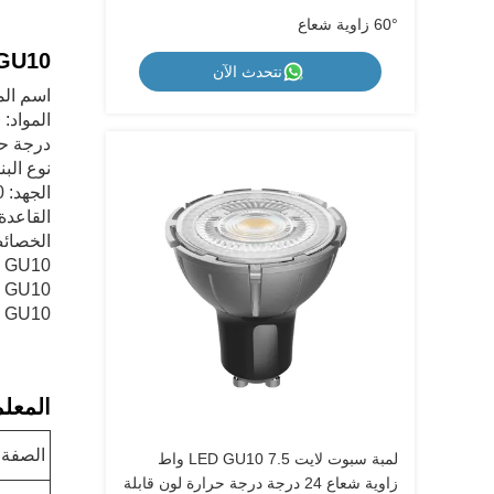
60° زاوية شعاع
GU10 مصباح LED خاصي
نتحدث الآن
اسم المنتج
المواد: 
درجة حرار
نوع البن
الجهد: 230 فولت
القاعدة: 10
الخصائ
GU10 مصباح LED بديل
GU10 مصباح LED الساخن
GU10 مصباح توفير الطاقة LED
المعلما
الصفة
لمبة سبوت لايت LED GU10 7.5 واط
زاوية شعاع 24 درجة درجة حرارة لون قابلة