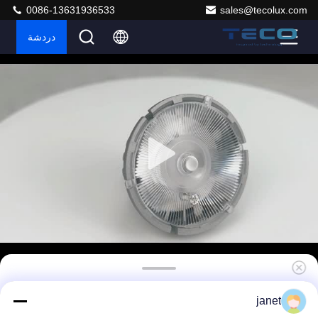
0086-13631936533
sales@tecolux.com
دردشة
7W MR16 مصابيح الجهد المنخفض Pwm Dimming
janet
GU5.3 3000K CRI 98 مع ضمان 3 سنوات