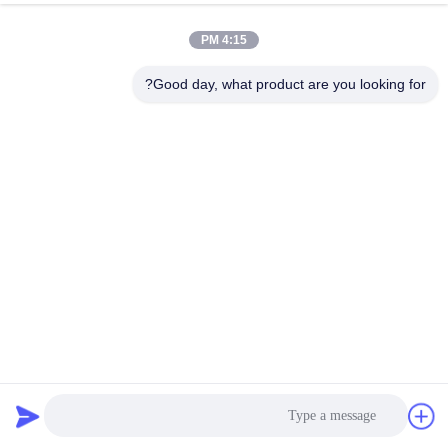
نتحدث الآن
أرسل استفسار
4:15 PM
#
مصباح Mr16,مصابيح مصابيح Mr16,مصابيح قاد Mr16
Good day, what product are you looking for?
#
مصابيح 7W MR16 12V منخفضة الجهد,مصابيح Pwm Dimming MR16
منخفضة الجهد,CRI 98 Gu5.3 Mr16 مصباح LED
Mr16 Led Lamps
#
مصابيح قاد MR16
2025-05-29
221 الرؤى
تيكو بريميوم Pwm Dimming 7W GU5.3 MR16 مصباح LED 3000K CRI 98 مع
ضمان 3 سنوات المصباح المضيء MR16 القابل للتخفيف المصباح المضيء لـ MR16
مصنوع من الألومنيوم المصبوب بالموت ، والذي هو متين ودائم وله است...
عرض المزيد
رسائل الزائر
اترك رسالة
لا توجد تعليقات عامة بعد