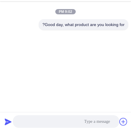
الاستخدامات
نتحدث الآن
أرسل استفسار
9:02 PM
#
المصباح الكهربائي GU10,مصباح ذكي,مصابيح الضوء قاد GU10
Good day, what product are you looking for?
#
مصابيح إضاءة متعددة الاستخدامات GU10,24 درجة GU10 المصابيح,3000K
GU10 المصابيح
Spotlight Led Bulbs Gu10
#
مصابيح قاد GU10
2025-06-06
841 الرؤى
وصف المنتج: مصابيح GU10 LED هي حل إضاءة عالي الجودة مصمم لمجموعة متنوعة
من الإعدادات. مع فئة منتجات موجهة خصيصًا إلى مصابيح GU10 LED ،هذه الأضواء
توفر أداء استثنائي وكفاءة الطاقة. واحدة من الميزات الر...
عرض المزيد
رسائل الزائر
اترك رسالة
لا توجد تعليقات عامة بعد