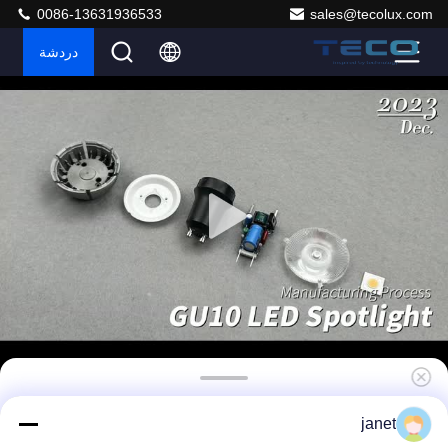
0086-13631936533
sales@tecolux.com
دردشة
زاوية شعاع 24 درجة توفير الطاقة GU10 المصابيح
janet
3000K درجة حرارة اللون لخيارات الإضاءة متعددة