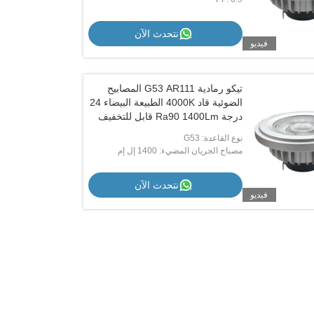
نتحدث الآن
فيديو
تيكو رمادية G53 AR111 المصابيح
الضوئية قاد 4000K الطبيعة البيضاء 24
درجة Ra90 1400Lm قابل للتخفيف
نوع القاعدة: G53
مصباح الجريان المضيء: 1400 إل إم
نتحدث الآن
فيديو