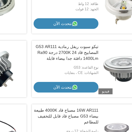
طاقة: 12 واط
الجهد: 12 فولت
نتحدث الآن
تيكو سبوت ريفل رمادية G53 AR111
المصابيح قاد 2700K 24 درجة Ra90
1400Lm دافئة جدا بيضاء قابلة
للتخفيف
نوع القاعدة: G53
الشهادات: CE ، بنفايات
نتحدث الآن
فيديو
16W AR111 مصباح قاد 4000K طبيعة
بيضاء G53 مصباح قاد قابل للتخفيف
للمطاعم
زاوية الشعاع: 12 درجة