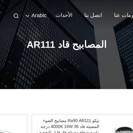
مات عنا
اتصل بنا
الأحداث
Arabic
المصابيح قاد AR111
تيكو Ra90 AR111 مصابيح الضوء
المضيئة قاد 4000K 16W 36 درجة
زاوية شعاع مصباح قاد قابل للتخفيف