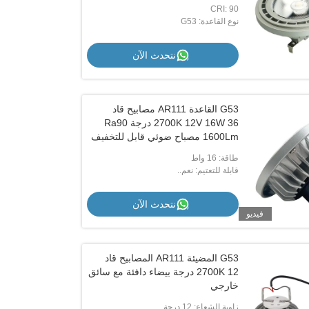
CRI: 90
نوع القاعدة: G53
نتحدث الآن
G53 القاعدة AR111 مصابيح قاد
2700K 12V 16W 36 درجة Ra90
1600Lm مصباح ضوئي قابل للتخفيف
طاقة: 16 واط
قابلة للتعتيم: نعم..
نتحدث الآن
فيديو
G53 المضيئة AR111 المصابيح قاد
2700K 12 درجة بيضاء دافئة مع سائق
خارجي
زاوية الشعاع: 12 درجة