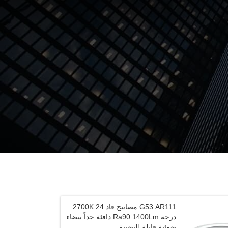
G53 AR111 مصابيح قاد 2700K 24
درجة Ra90 1400Lm دافئة جداً بيضاء
ضوئية قابلة للتضييق