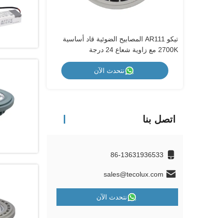
تيكو AR111 المصابيح الضوئية قاد أساسية
2700K مع زاوية شعاع 24 درجة
أبيض دافئ مع 
نتحدث الآن
اتصل بنا
86-13631936533
sales@tecolux.com
نتحدث الآن