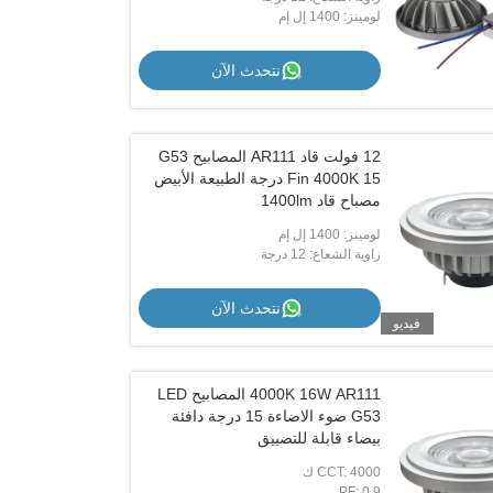
لومينز: 1400 إل إم
نتحدث الآن
 Ra90
تيكو AR111 المصابيح الضوئية قاد أساسية
2700K مع زاوية شعاع 24 درجة
أبيض دافئ مع سائق خار
12 فولت قاد AR111 المصابيح G53
نتحدث الآن
نتحدث
Fin 4000K 15 درجة الطبيعة الأبيض
مصباح قاد 1400lm
لومينز: 1400 إل إم
زاوية الشعاع: 12 درجة
نتحدث الآن
فيديو
4000K 16W AR111 المصابيح LED
G53 ضوء الاضاءة 15 درجة دافئة
بيضاء قابلة للتضييق
CCT: 4000 ك
PF: 0.9