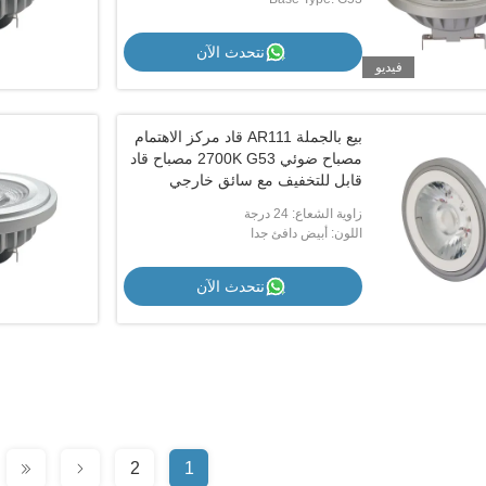
نتحدث الآن
فيديو
بيع بالجملة AR111 قاد مركز الاهتمام
مصباح ضوئي 2700K G53 مصباح قاد
قابل للتخفيف مع سائق خارجي
زاوية الشعاع: 24 درجة
اللون: أبيض دافئ جدا
نتحدث الآن
2
1