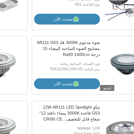
نوع القاعدة: G53
فيديو
فيديو
نتحدث الآن
G53 المضيئة AR111 المصابيح قاد 3000K
تيكو AR111 قاد Spot 3000K 36 درجة
سائق خارجي
1600Lm بيضاء دافئ ضئيل G53 لمبة
ضوء مدعوم 3000K قاد AR111 G53
نتحدث الآن
نتحدث الآن
مصابيح الضوء الساخنة البيضاء 15
درجة Ra90 1400Lm
لون الصدف: البندقية رمادية
رمز المادة: TAR111FIN-16W-XD
نتحدث الآن
فيديو
تيكو 12W AR111 LED Spotlight
G53 قاعدة 3000K بيضاء دافئة 12°
شعاع قابل للتخفيف ، CRI90 CE
RoHS معتمد
Wattage: 12W
Base Type: G53