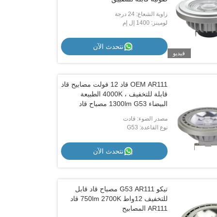
زاوية الشعاع: 24 درجة
لومينز: 1400 إل إم
نتحدث الآن
فيديو
OEM AR111 قاد 12 فولت مصابيح قاد
قابلة للتخفيف ، 4000K الطبيعة
البيضاء 1300lm G53 مصباح قاد
مصدر الضوء: قادت
نوع القاعدة: G53
نتحدث الآن
تيكو G53 AR111 مصباح قاد قابل
للتخفيف 12واط 750lm 2700K قاد
AR111 المصابيح