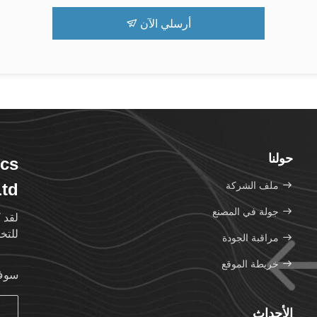
أرسلي الآن
حولنا
ics
ملف الشركة
td.
جولة في المصنع
لقد ك
للتخفي
مراقبة الجودة
خريطة الموقع
سوف 
الأحداث