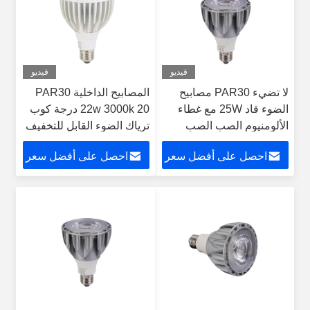
فيديو
فيديو
لا تضيء PAR30 مصابيح
المصابيح الداخلية PAR30
الضوء قاد 25W مع غطاء
22w 3000k 20 درجة كوب
الألومنيوم الصب الصب
ترياك الضوء القابل للتخفيف
E27 مصباح قاد
احصل على أفضل سعر
احصل على أفضل سعر