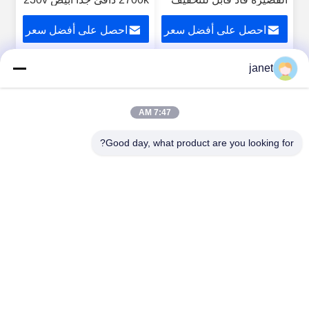
3000K أبيض دافئ
غير قابل للتخفيف
احصل على أفضل سعر
احصل على أفضل سعر
janet
2
1
7:47 AM
Good day, what product are you looking for?
Huizhou henhui electronics technology Co.,
Ltd.
sales@tecolux.com
0086-13631936533
مدينة هويجو، مقاطعة قوانغدونغ، الصين