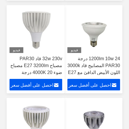
فيديو
فيديو
1200lm 10w 24 درجة
32w 230v قاد PAR30
PAR30 المصابيح قاد 3000k
مصباح E27 3200lm مصباح
اللون الأبيض الدافئ مع E27
ضوء 4000K 20 درجة
قاعدة المسمار
للمصابيح المغلقة
احصل على أفضل سعر
احصل على أفضل سعر