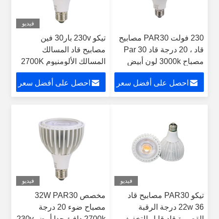
فيديو
230 فولت PAR30 مصابيح
تيكو 230v بار30 فين
قاد ، 20 درجة قاد Par 30
مصابيح قاد المسالك
مصباح 3000k لون أبيض
المسالك الألومنيوم 2700K
دافئ
بار30 قاد الضبابي الدافئ
احصل على أفضل سعر
احصل على أفضل سعر
الأبيض
فيديو
فيديو
تيكو PAR30 مصابيح قاد
مخصص 32W PAR30
22w 36 درجة الرقبة
مصباح ضوء 20 درجة
القصيرة قاد قابل للتخفيف
2700k دافئ جدا أبيض 230v