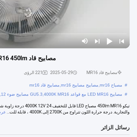
مصابيح قاد MR16 450lm مع قواعد GU5.3 4000K مصابيح قاد 12V 24 درجة
مصابيح قاد MR16
2025-05-29
221 الرؤى
#
مصباح mr16,مصابيح مصابيح mr16,مصابيح قاد mr16
#
مصابيح LED MR16 مع قواعد GU5.3,4000K MR16 مصابيح ضوء LED,12 فولت إضاءة منخفضة
والتجارية. درجة حرارة اللون تتراوح من 2700K إلى 4000K ، قابلة للت...
عرض
رسائل الزائر