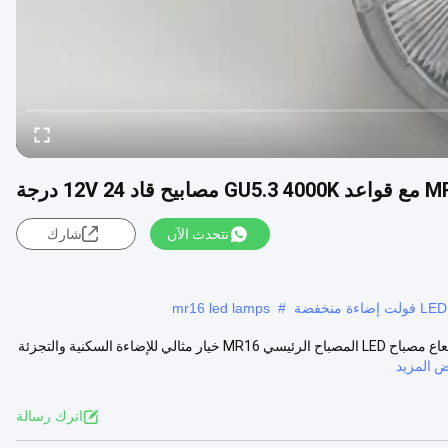
نتحدث الآن
شارك
mr16 led lamps
#
تيكو 450lm MR16 مصباح LED قابل للتخفيف 4000K 12V 24 درجة زاوية شعاع مصباح LED المصباح الرئيسي MR16 خيار مثالي للإضاءة السكنية والتجزئة
 المزيد
اترك رسالة