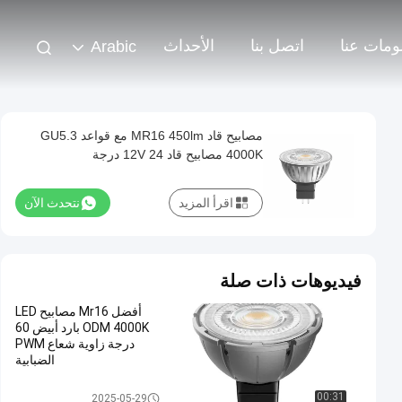
ومات عنا
اتصل بنا
الأحداث
Arabic
مصابيح قاد MR16 450lm مع قواعد GU5.3
4000K مصابيح قاد 12V 24 درجة
اقرأ المزيد
نتحدث الآن
فيديوهات ذات صلة
أفضل Mr16 مصابيح LED
ODM 4000K بارد أبيض 60
درجة زاوية شعاع PWM
الضبابية
مصابيح قاد MR16
00:31
2025-05-29