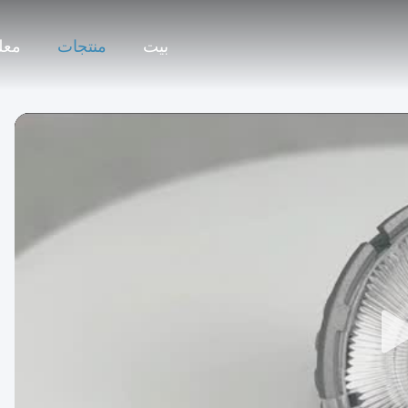
بيت
منتجات
معل