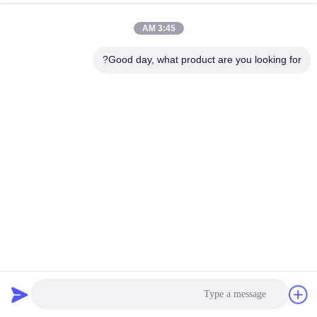
نتحدث الآن
أرسل استفسار
3:45 AM
#
مصباح Mr16,مصابيح مصابيح Mr16,مصابيح قاد Mr16
Good day, what product are you looking for?
#
3000k MR16 المصابيح القابلة للتخفيض,440 ليمن MR16 مصابيح
الضوء,Mr16 مصباح LED 7W 12V
Mr16 Led Lamps
#
مصابيح قاد MR16
2025-05-29
218 الرؤى
ضوء تيكو LED Premium7W 12V MR16 قابل للتخفيف 3000K 10 درجة زاوية شعاع
3000k دافئة جداً لون أبيض ضوء LED ضوء الإشارة الرئيسي MR16 واحدة من
الميزات المتميزة لهذه المصباح هو الجهد المنخفض من 12 فولت، مما ...
عرض المزيد
رسائل الزائر
اترك رسالة
لا توجد تعليقات عامة بعد