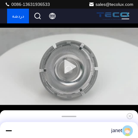
0086-13631936533
sales@tecolux.com
دردشة
440 ليمن 3000k Mr16 مصابيح مدعومة مدعومة 10
janet
درجة زاوية شعاع مصباح 7W 12V